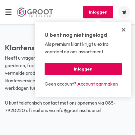
Inloggen
U bent nog niet ingelogd
Als premium klant krijgt u extra
Klantenservice pagina
voordeel op ons assortiment.
Heeft u vragen over bestellingen, leveringen, geleverde
goederen, facturen of wilt u meer informatie over de
Inloggen
vermelde producten? Neem dan gerust contact op met onze
klantenservice. Onze klantenservice is beschikbaar op
Geen account?
Account aanmaken
werkdagen tussen 8.30 - 17.00 uur.
U kunt telefonisch contact met ons opnemen via 085-
7920220 of mail ons via info@grootinschoon.nl