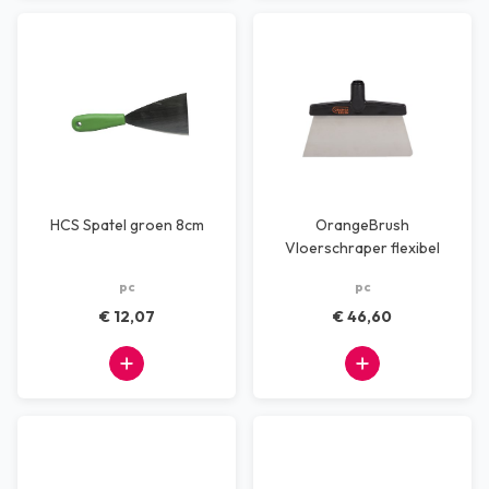
HCS Spatel groen 8cm
OrangeBrush
Vloerschraper flexibel
blad 270 mm
pc
pc
€ 12,07
€ 46,60