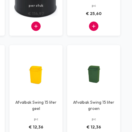
grijs/zwart
per stuk
pc
€ 114,97
€ 25,60
Afvalbak Swing 15 liter
Afvalbak Swing 15 liter
geel
groen
pc
pc
€ 12,36
€ 12,36