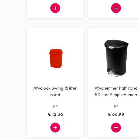
Afvalbak Swing 15 liter
Afvalemmer half rond
rood
50 liter Simple Human
zwart
pc
pc
€ 12,36
€ 66,98