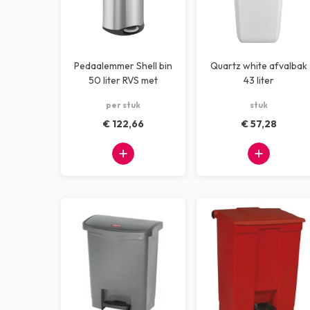
Pedaalemmer Shell bin
Quartz white afvalbak
50 liter RVS met
43 liter
voetbediening
per stuk
stuk
€ 122,66
€ 57,28