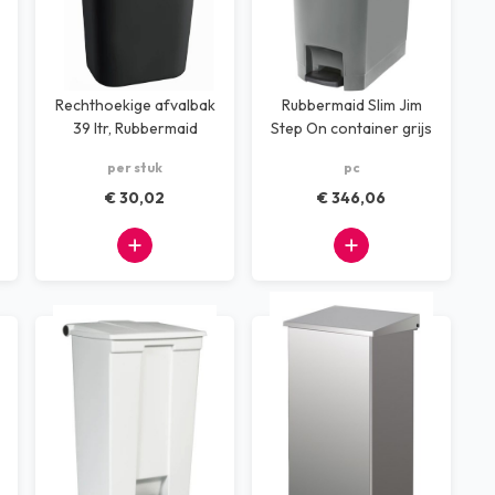
Rechthoekige afvalbak
Rubbermaid Slim Jim
39 ltr, Rubbermaid
Step On container grijs
90 ltr
per stuk
pc
€ 30,02
€ 346,06