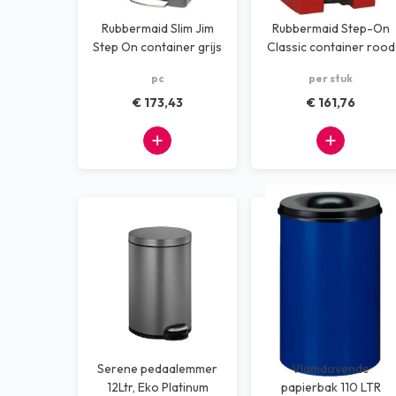
Rubbermaid Slim Jim
Rubbermaid Step-On
Step On container grijs
Classic container rood
kunststof 30 ltr
68 ltr
pc
per stuk
€ 173,43
€ 161,76
Serene pedaalemmer
Vlamdovende
12Ltr, Eko Platinum
papierbak 110 LTR