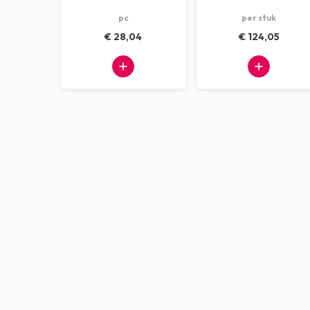
Blauw/zwart
pc
per stuk
€ 28,04
€ 124,05