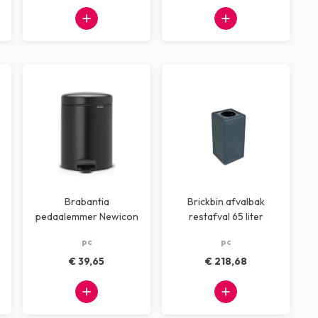
Brabantia
Brickbin afvalbak
pedaalemmer Newicon
restafval 65 liter
5Ltr
pc
pc
€ 39,65
€ 218,68