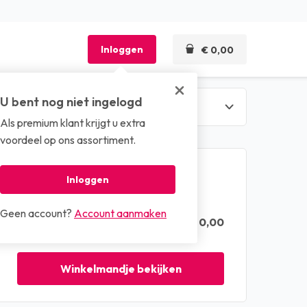
Inloggen
€ 0,00
U bent nog niet ingelogd
Als premium klant krijgt u extra
len
voordeel op ons assortiment.
Winkelmandje
Inloggen
Geen account?
Account aanmaken
€ 0,00
Totaal (excl. btw)
Winkelmandje bekijken