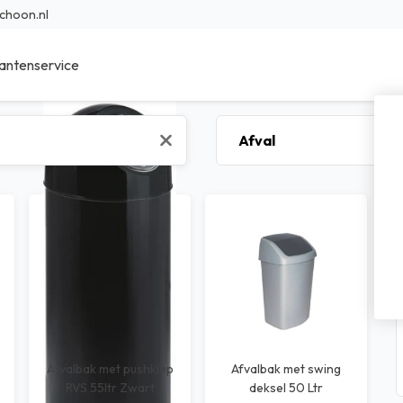
choon.nl
antenservice
ieur Reinigingsmiddelen
Sanitair reinigingsmiddelen
r Reinigingsmiddelen
Specialistische reinigingsmidde
en reinigingsmiddelen
Was- en afwasmiddel
sche reinigingsmiddelen
Voedings reinigingsmiddelen
bad reinigingsmiddelen
Transport reinigingsmiddelen
nfectie middelen
Waterbehandeling
Afvalbak met pushklep
Afvalbak met swing
RVS 55ltr Zwart
deksel 50 Ltr