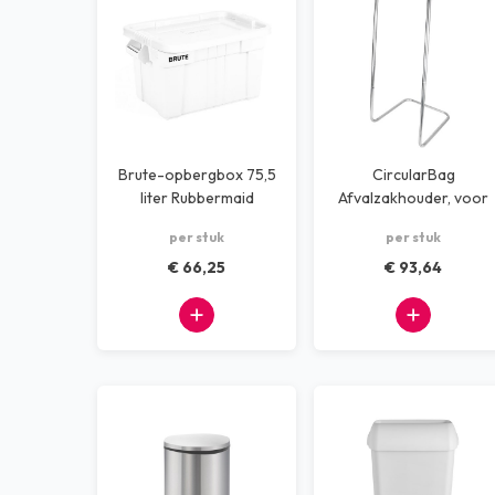
Brute-opbergbox 75,5
CircularBag
liter Rubbermaid
Afvalzakhouder, voor
400L zak
per stuk
per stuk
€ 66,25
€ 93,64