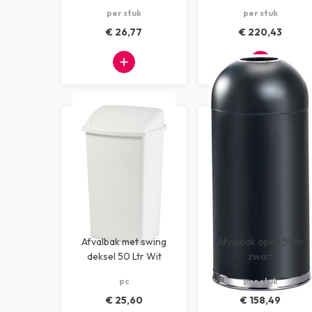
per stuk
per stuk
Dispensers
€ 26,77
€ 220,43
Machines
Kantoorbenodigdheden
Afvalscheiding systemen
Alle producten
Afvalbak met swing
Afvalbak open 55ltr
deksel 50 Ltr Wit
zwart
pc
per stuk
€ 25,60
€ 158,49