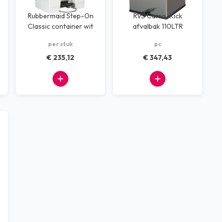
Rubbermaid Step-On
RVS Carro-Kick
Classic container wit
afvalbak 110LTR
87 ltr
per stuk
pc
€ 235,12
€ 347,43