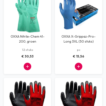
OXXA Nitrile-Chem 41-
OXXA X-Grippaz-Pro-
200, groen
Long 3XL (50 stuks)
12 stuks
pc
€ 30,53
€ 15,56