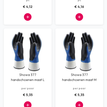
pc
pc
€ 4,12
€ 4,16
Showa 377
Showa 377
handschoenen maat L
handschoenen maat M
per paar
per paar
€ 5,35
€ 5,35