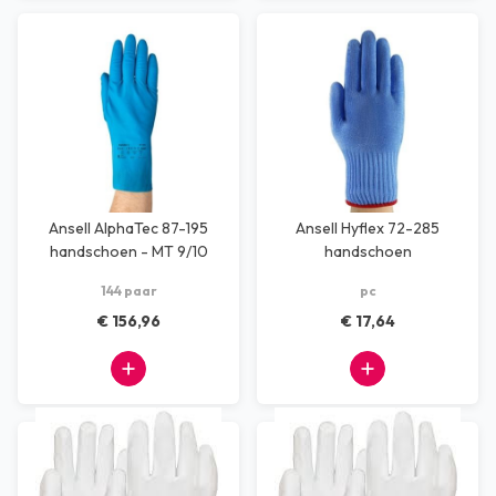
Ansell AlphaTec 87-195
Ansell Hyflex 72-285
handschoen - MT 9/10
handschoen
144 paar
pc
€ 156,96
€ 17,64