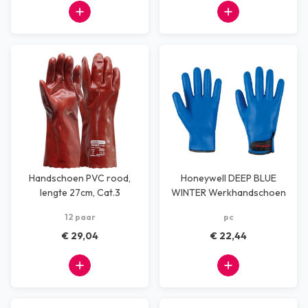
Handschoen PVC rood,
Honeywell DEEP BLUE
lengte 27cm, Cat.3
WINTER Werkhandschoen
XL
12 paar
pc
€ 29,04
€ 22,44