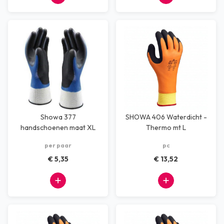
Showa 377
SHOWA 406 Waterdicht -
handschoenen maat XL
Thermo mt L
per paar
pc
€ 5,35
€ 13,52