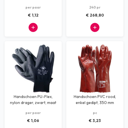
10
11
per paar
240 pr
€ 1,12
€ 268,80
Handschoen PU-Flex,
Handschoen PVC rood,
nylon drager, zwart, maat
enkel gedipt, 350 mm
11
per paar
pc
€ 1,06
€ 3,23