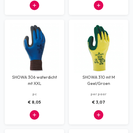
SHOWA 306 waterdicht
SHOWA 310 mt M
mt XXL
Geel/Groen
pc
per paar
€ 8,05
€ 3,07