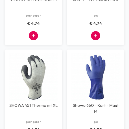
per paar
pc
€ 4,74
€ 4,74
SHOWA 451 Thermo mt XL
Showa 660 - Kort - Maat
M
per paar
pc