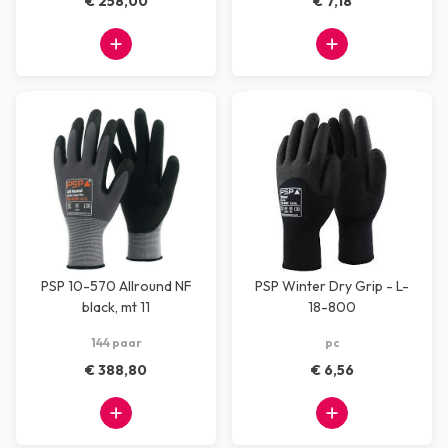
€ 258,00
€ 7,18
PSP 10-570 Allround NF
PSP Winter Dry Grip - L-
black, mt 11
18-800
144 paar
pc
€ 388,80
€ 6,56