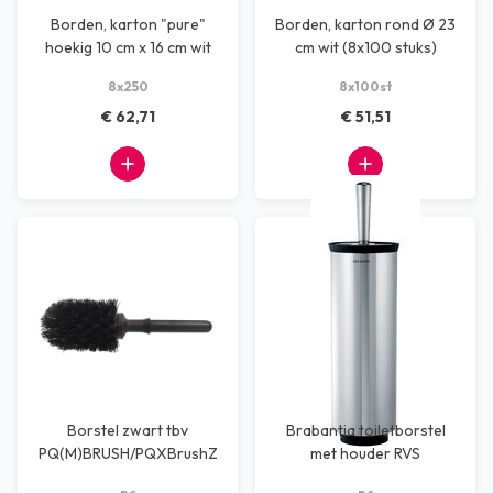
Borden, karton "pure"
Borden, karton rond Ø 23
hoekig 10 cm x 16 cm wit
cm wit (8x100 stuks)
(8x250 )
8x250
8x100st
€ 62,71
€ 51,51
Borstel zwart tbv
Brabantia toiletborstel
PQ(M)BRUSH/PQXBrushZ
met houder RVS
pc
pc