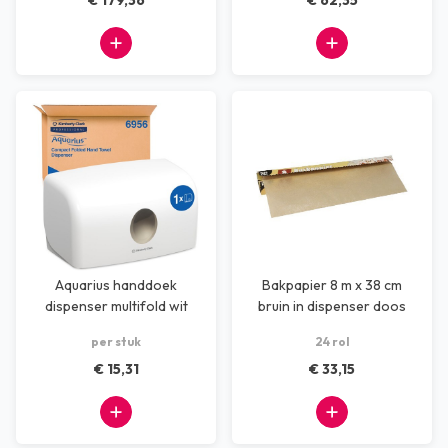
€ 179,36
€ 62,35
Aquarius handdoek
Bakpapier 8 m x 38 cm
dispenser multifold wit
bruin in dispenser doos
(24 rol)
per stuk
24 rol
€ 15,31
€ 33,15