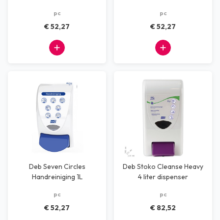
pc
pc
€ 52,27
€ 52,27
Deb Seven Circles
Deb Stoko Cleanse Heavy
Handreiniging 1L
4 liter dispenser
dispenser
pc
pc
€ 52,27
€ 82,52