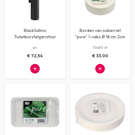
BlackSatino
Borden van suikerriet
Toiletborstelgarnituur
"pure" 1-vaks Ø 18 cm ·2cm
zwart
wit (10x50)
pc
10x50 st
€ 72,54
€ 33,00