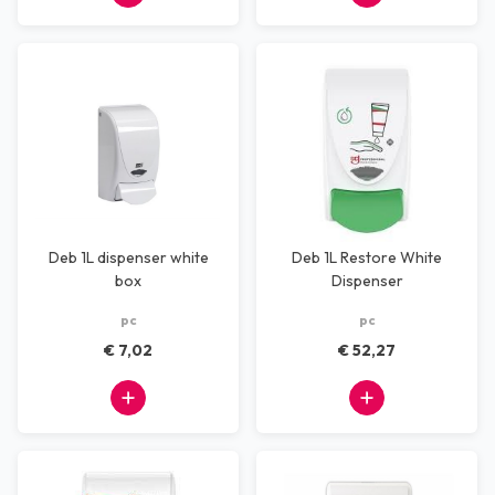
Deb 1L dispenser white
Deb 1L Restore White
box
Dispenser
pc
pc
€ 7,02
€ 52,27