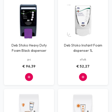
Deb Stoko Heavy Duty
Deb Stoko Instant Foam
Foam Black dispenser
dispenser 1L
(3,25 liter)
pc
stuk
€ 96,39
€ 52,27