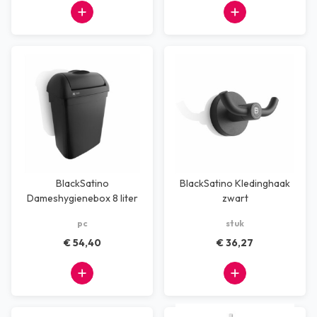
BlackSatino
BlackSatino Kledinghaak
Dameshygienebox 8 liter
zwart
zwart
pc
stuk
€ 54,40
€ 36,27