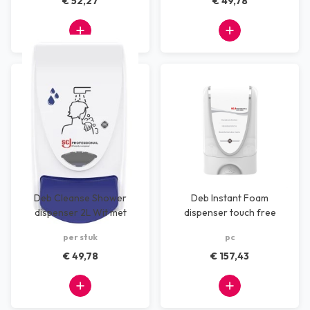
€ 52,27
€ 49,78
Deb Cleanse Shower
Deb Instant Foam
dispenser 2L Wit met
dispenser touch free
Blauwe knop
per stuk
pc
€ 49,78
€ 157,43