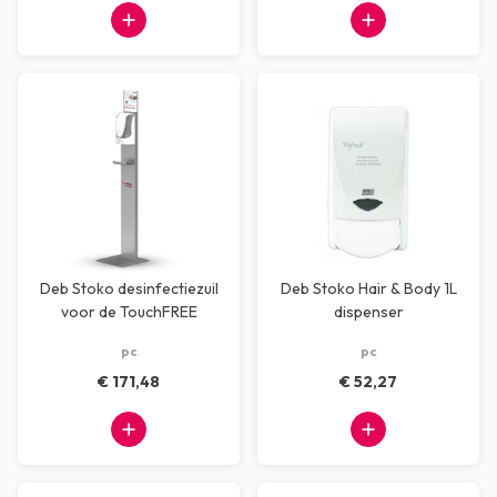
Deb Stoko desinfectiezuil
Deb Stoko Hair & Body 1L
voor de TouchFREE
dispenser
dispenser
pc
pc
€ 171,48
€ 52,27