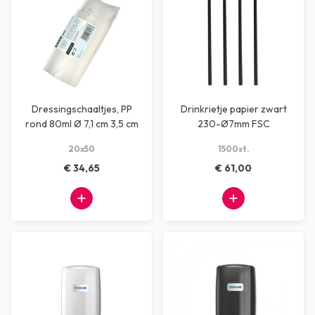
Dressingschaaltjes, PP
Drinkrietje papier zwart
rond 80ml Ø 7,1 cm 3,5 cm
230-Ø7mm FSC
tr 20x50st
20x50
1500st.
€ 34,65
€ 61,00