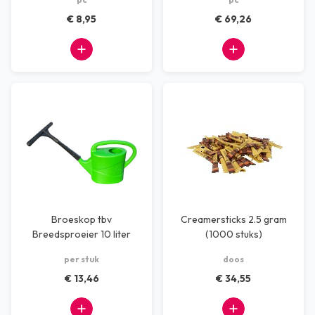
€ 8,95
€ 69,26
Broeskop tbv
Creamersticks 2.5 gram
Breedsproeier 10 liter
(1000 stuks)
per stuk
doos
€ 13,46
€ 34,55