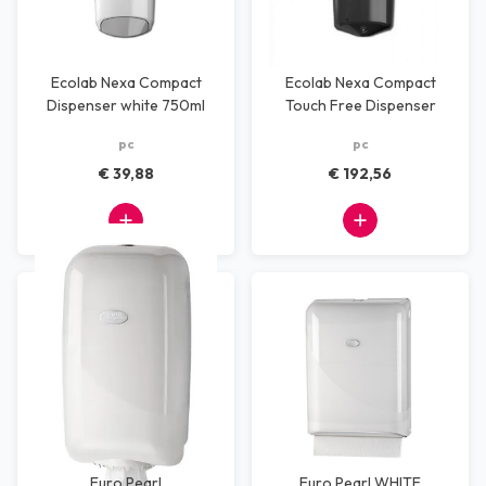
Ecolab Nexa Compact
Ecolab Nexa Compact
Dispenser white 750ml
Touch Free Dispenser
black 750ml
pc
pc
€ 39,88
€ 192,56
Euro Pearl
Euro Pearl WHITE