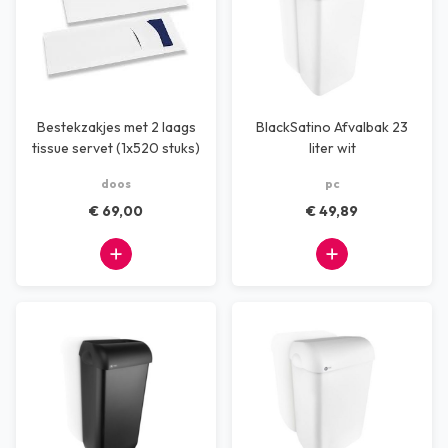
Bestekzakjes met 2 laags
BlackSatino Afvalbak 23
tissue servet (1x520 stuks)
liter wit
doos
pc
€ 69,00
€ 49,89