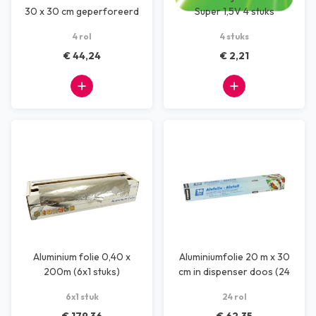
30 x 30 cm geperforeerd
Super 1,5V 4 stuks
4 rol
4 stuks
€ 44,24
€ 2,21
Aluminium folie 0,40 x
Aluminiumfolie 20 m x 30
200m (6x1 stuks)
cm in dispenser doos (24
rol)
6x1 stuk
24 rol