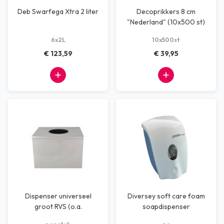
Deb Swarfega Xtra 2 liter
Decoprikkers 8 cm
"Nederland" (10x500 st)
6x2L
10x500st
€ 123,59
€ 39,95
Dispenser universeel
Diversey soft care foam
groot RVS (o.a.
soapdispenser
haarnetjes)