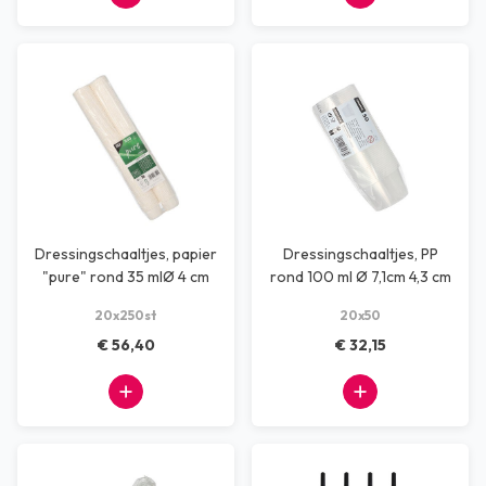
Dressingschaaltjes, papier
Dressingschaaltjes, PP
"pure" rond 35 mlØ 4 cm
rond 100 ml Ø 7,1cm 4,3 cm
20x250 st
tr. 20x50
20x250st
20x50
€ 56,40
€ 32,15