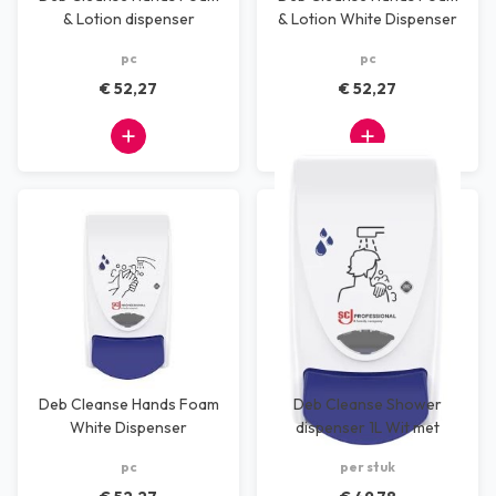
& Lotion dispenser
& Lotion White Dispenser
pc
pc
€ 52,27
€ 52,27
Deb Cleanse Hands Foam
Deb Cleanse Shower
White Dispenser
dispenser 1L Wit met
Blauwe knop
pc
per stuk