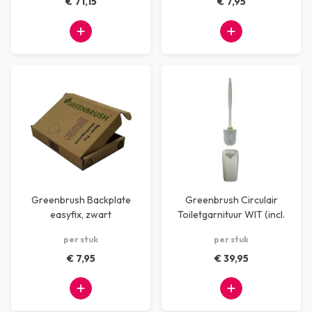
€ 71,15
€ 7,95
Greenbrush Backplate
Greenbrush Circulair
easyfix, zwart
Toiletgarnituur WIT (incl.
bordje)
per stuk
per stuk
€ 7,95
€ 39,95