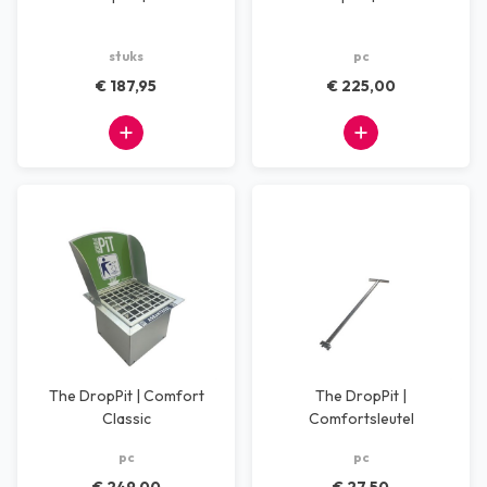
stuks
pc
€ 187,95
€ 225,00
The DropPit | Comfort
The DropPit |
Classic
Comfortsleutel
pc
pc