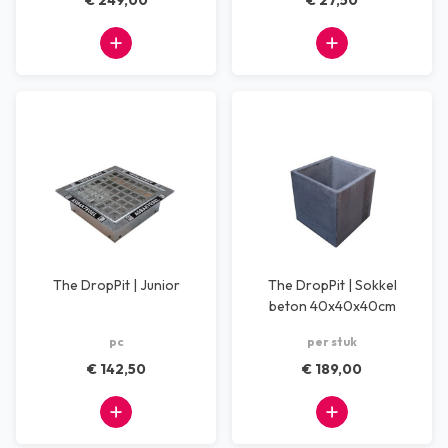
€ 249,00
€ 27,50
The DropPit | Junior
The DropPit | Sokkel
beton 40x40x40cm
pc
per stuk
€ 142,50
€ 189,00