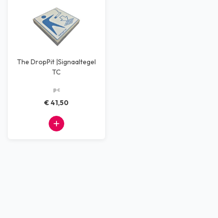
The DropPit |Signaaltegel
TC
pc
€ 41,50