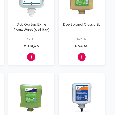
Deb OxyBac Extra
Deb Solopol Classic 2L
Foam Wash (6 x1 liter)
6x1 ltr
4x2 ltr
€ 110,46
€ 94,60