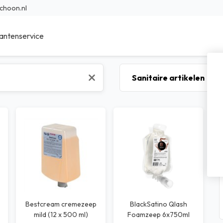
choon.nl
antenservice
ieur Reinigingsmiddelen
Sanitair reinigingsmiddelen
r Reinigingsmiddelen
Specialistische reinigingsmidde
en reinigingsmiddelen
Was- en afwasmiddel
sche reinigingsmiddelen
Voedings reinigingsmiddelen
bad reinigingsmiddelen
Transport reinigingsmiddelen
nfectie middelen
Waterbehandeling
Bestcream cremezeep
BlackSatino Qlash
mild (12 x 500 ml)
Foamzeep 6x750ml