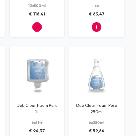
12x500ml
pc
€ 116,41
€ 63,47
Deb Clear Foam Pure
Deb Clear Foam Pure
1L
250ml
6x1 ltr
6x250ml
€ 94,37
€ 59,64