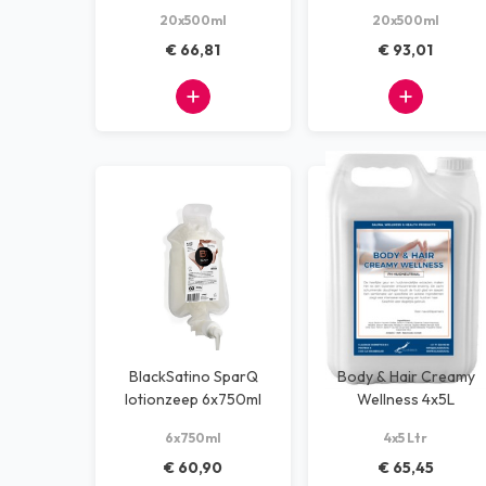
20x500ml
20x500ml
Dispensers
€ 66,81
€ 93,01
Machines
Kantoorbenodigdheden
Afvalscheiding systemen
Alle producten
BlackSatino SparQ
Body & Hair Creamy
lotionzeep 6x750ml
Wellness 4x5L
6x750ml
4x5 Ltr
€ 60,90
€ 65,45