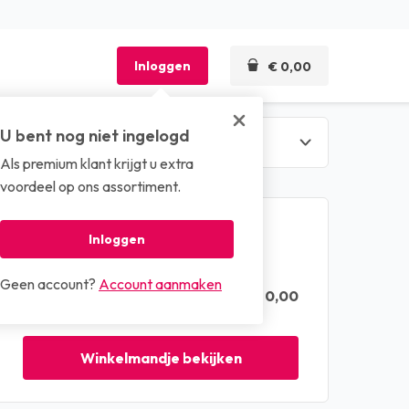
Inloggen
€ 0,00
U bent nog niet ingelogd
Als premium klant krijgt u extra
len
voordeel op ons assortiment.
Winkelmandje
Inloggen
Geen account?
Account aanmaken
€ 0,00
Totaal (excl. btw)
Winkelmandje bekijken