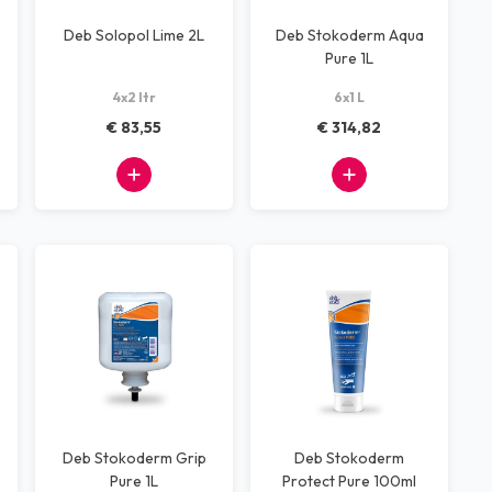
Deb Solopol Lime 2L
Deb Stokoderm Aqua
Pure 1L
4x2 ltr
6x1 L
€ 83,55
€ 314,82
Deb Stokoderm Grip
Deb Stokoderm
Pure 1L
Protect Pure 100ml