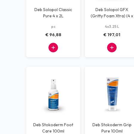
Deb Solopol Classic
Deb Solopol GFX
Pure 4 x 2L
(Gritty Foam Xtra) (4 x
3,25 liter)
pc
4x3.25 L
€ 96,88
€ 197,01
Deb Stokoderm Foot
Deb Stokoderm Grip
Care 100ml
Pure 100ml