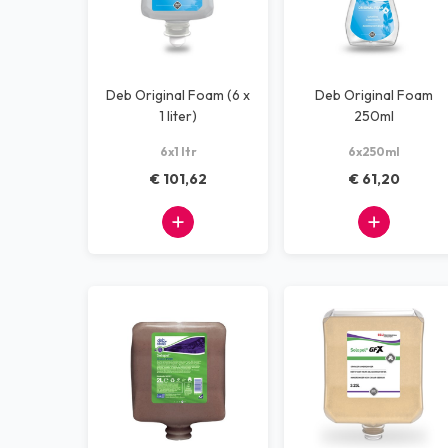
Deb Original Foam (6 x
Deb Original Foam
1 liter)
250ml
6x1 ltr
6x250ml
€ 101,62
€ 61,20