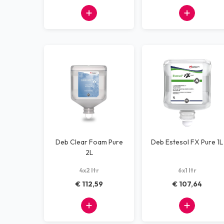
Deb Clear Foam Pure
Deb Estesol FX Pure 1L
2L
4x2 ltr
6x1 ltr
€ 112,59
€ 107,64