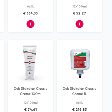
6x1 L
12x100ml
€ 334,35
€ 52,27
Deb Stokolan Classic
Deb Stokolan Classic
Creme 100ml
Creme 1L
12x100ml
6x1 L
€ 74,61
€ 216,83