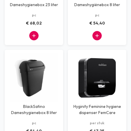
Dameshygienebox 23 liter
Dameshygiënebox 8 liter
zwart
wit
pc
pc
€ 68,02
€ 54,40
BlackSatino
Hyginity Feminine hygiene
Dameshygienebox 8 liter
dispenser FemCare
zwart
(black)
pc
per stuk