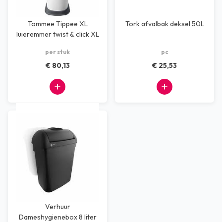
Tommee Tippee XL
Tork afvalbak deksel 50L
luieremmer twist & click XL
per stuk
pc
€ 80,13
€ 25,53
Verhuur
Dameshygienebox 8 liter