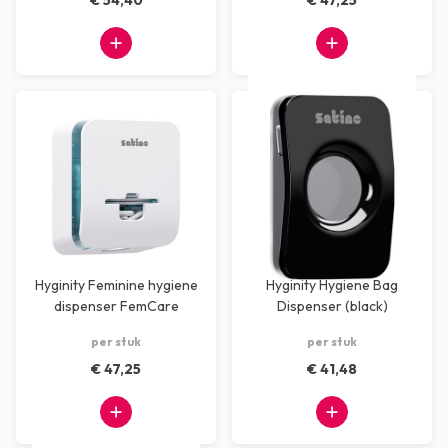
€ 54,40
€ 47,25
Hyginity Feminine hygiene
Hyginity Hygiene Bag
dispenser FemCare
Dispenser (black)
(white)
per stuk
per stuk
€ 47,25
€ 41,48