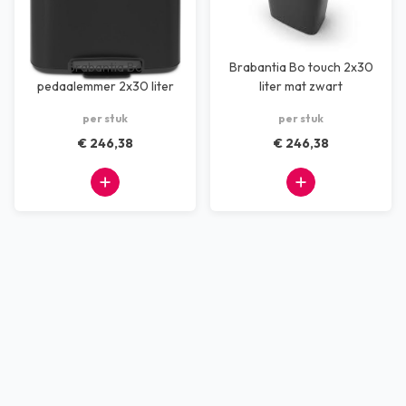
Brabantia Bo
Brabantia Bo touch 2x30
pedaalemmer 2x30 liter
liter mat zwart
met voetpedaal
per stuk
per stuk
€ 246,38
€ 246,38