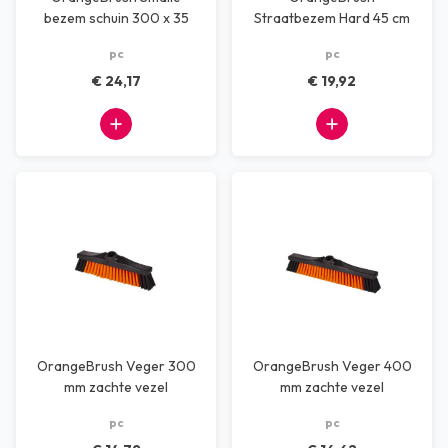
bezem schuin 300 x 35
Straatbezem Hard 45 cm
mm medium
harde vezel
pc
pc
€ 24,17
€ 19,92
OrangeBrush Veger 300
OrangeBrush Veger 400
mm zachte vezel
mm zachte vezel
pc
pc