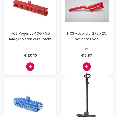
HCS Veger pp 400 x 50
HCS visborstel 275 x 20
mm gespleten vezel zacht
mm hard rood
rood
pc
pc
€ 20,15
€ 5,97