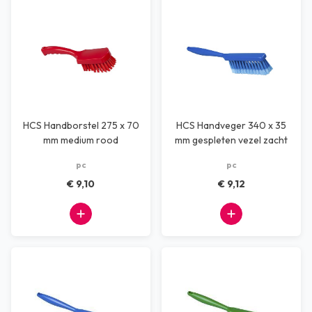
HCS Handborstel 275 x 70
HCS Handveger 340 x 35
mm medium rood
mm gespleten vezel zacht
blauw
pc
pc
€ 9,10
€ 9,12