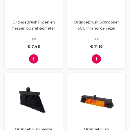
OrangeBrush Pijpen en
OrangeBrush Schrobber
flessen bostel diameter
300 mm harde vezel
20 mm x 500mm
pc
pc
€ 7,48
€ 11,16
OrangeBrush Smalle
OrangeBrush