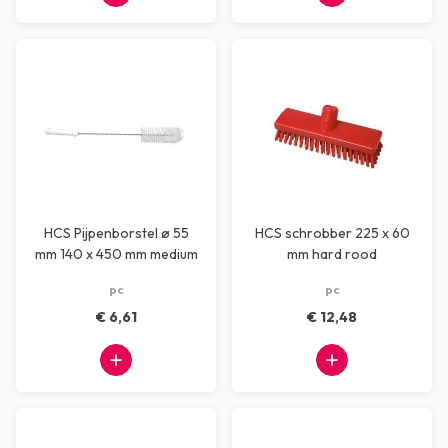
HCS Pijpenborstel ø 55
HCS schrobber 225 x 60
mm 140 x 450 mm medium
mm hard rood
wit
pc
pc
€ 6,61
€ 12,48