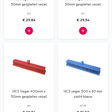
50mm gespleten vezel,
50mm gespleten vezel,
zacht, blauw
zacht, groen
pc
pc
€ 29,84
€ 29,54
HCS Veger 400mm x
HCS veger 500 x 60 mm
50mm gespleten vezel,
zacht blauw
zacht, rood
pc
stuk