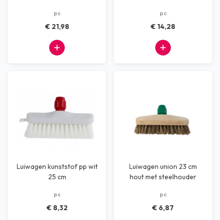
60 cm
pc
pc
€ 21,98
€ 14,28
Luiwagen kunststof pp wit
Luiwagen union 23 cm
25 cm
hout met steelhouder
pc
pc
€ 8,32
€ 6,87