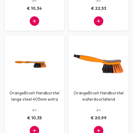
pc
pc
€ 10,34
€ 22,53
OrangeBrush Handborstel
OrangeBrush Handborstel
lange steel 405mm extra
waterdoorlatend
zachte vezel
gespleten vezel
pc
pc
€ 10,35
€ 20,99