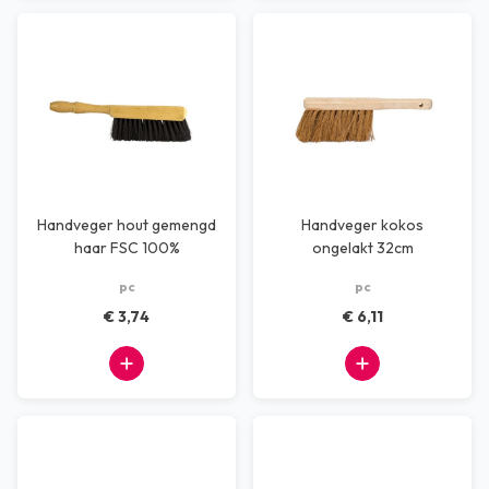
Handveger hout gemengd
Handveger kokos
haar FSC 100%
ongelakt 32cm
pc
pc
€ 3,74
€ 6,11