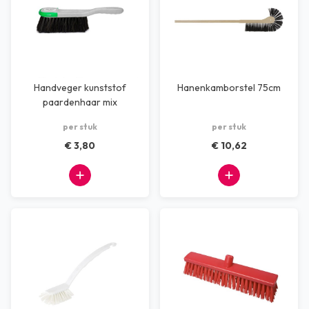
Handveger kunststof
Hanenkamborstel 75cm
paardenhaar mix
Grijs/Groen
per stuk
per stuk
€ 3,80
€ 10,62