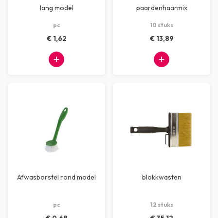
lang model
paardenhaarmix
pc
10 stuks
€ 1,62
€ 13,89
Afwasborstel rond model
blokkwasten
pc
12 stuks