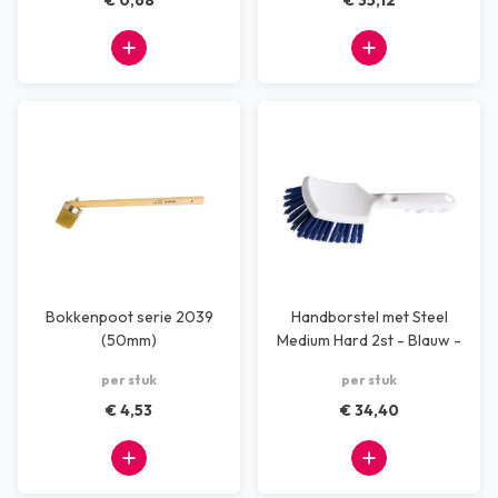
€ 0,68
€ 35,12
Bokkenpoot serie 2039
Handborstel met Steel
(50mm)
Medium Hard 2st - Blauw -
Handborstel
per stuk
per stuk
€ 4,53
€ 34,40