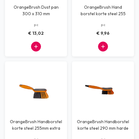
OrangeBrush Dust pan
OrangeBrush Hand
300 x 310 mm
borstel korte steel 255
mm harde vezel
pc
pc
€ 13,02
€ 9,96
OrangeBrush Handborstel
OrangeBrush Handborstel
korte steel 255mm extra
korte steel 290 mm harde
zacht vezel
vezel,