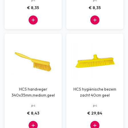
€ 8,35
€ 8,35
HCS handveger
HCS hygiënische bezem
340x35mm,medium,geel
zacht 40cm geel
pc
pc
€ 8,43
€ 29,84