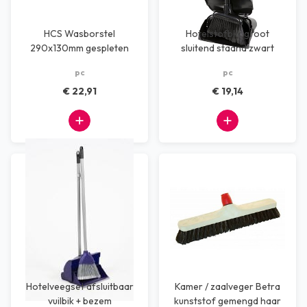
HCS Wasborstel
Hotelstofblik groot
290x130mm gespleten
sluitend staand zwart
vezel
pc
pc
€ 22,91
€ 19,14
Hotelveegset afsluitbaar
Kamer / zaalveger Betra
vuilbik + bezem
kunststof gemengd haar