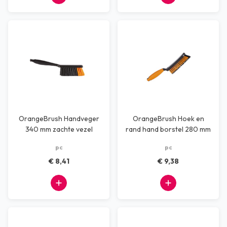
OrangeBrush Handveger
OrangeBrush Hoek en
340 mm zachte vezel
rand hand borstel 280 mm
harde vezel
pc
pc
€ 8,41
€ 9,38