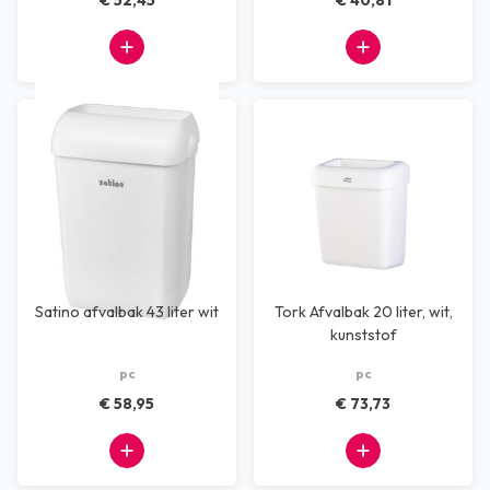
€ 52,45
€ 40,81
Satino afvalbak 43 liter wit
Tork Afvalbak 20 liter, wit,
kunststof
pc
pc
€ 58,95
€ 73,73