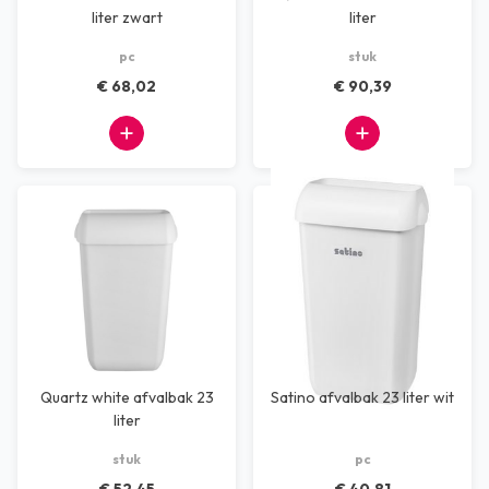
liter zwart
liter
pc
stuk
€ 68,02
€ 90,39
Quartz white afvalbak 23
Satino afvalbak 23 liter wit
liter
stuk
pc