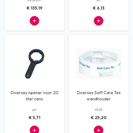
€ 135,19
€ 6,13
Diversey opener voor 20
Diversey Soft Care Tex
liter cans
wandhouder
pc
stuk
€ 5,71
€ 25,20