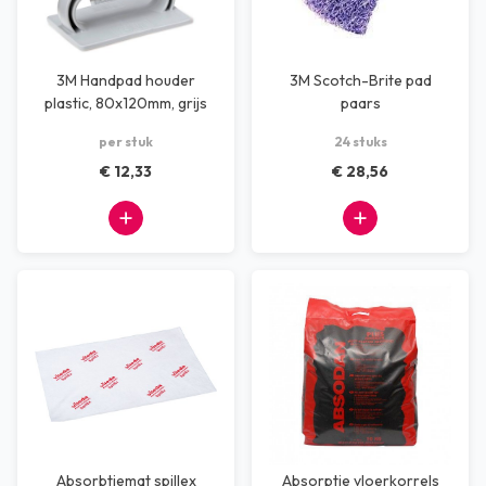
3M Handpad houder
3M Scotch-Brite pad
plastic, 80x120mm, grijs
paars
per stuk
24 stuks
€ 12,33
€ 28,56
Absorbtiemat spillex
Absorptie vloerkorrels