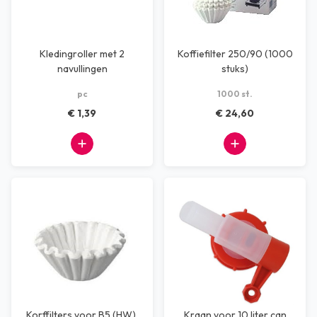
Kledingroller met 2
Koffiefilter 250/90 (1000
navullingen
stuks)
pc
1000 st.
€ 1,39
€ 24,60
Korffilters voor B5 (HW),
Kraan voor 10 liter can