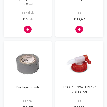
500ml
per stuk
pc
€ 5,58
€ 17,47
Ductape 50 mtr
ECOLAB "WATERTAP"
20LT CAN
per rol
pc