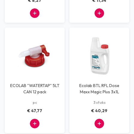
€ 8,27
€ 11,34
ECOLAB "WATERTAP" 5LT
Ecolab BTL RFL Dose
CAN 12 pack
Maxx Magic Plus 3x1L
pc
3 stuks
€ 47,77
€ 40,29