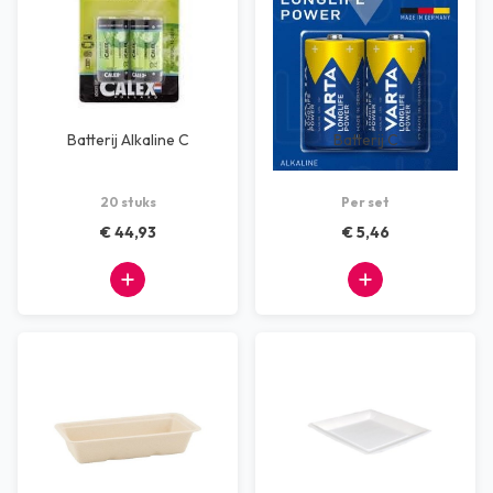
Batterij Alkaline C
Batterij C
20 stuks
Per set
€ 44,93
€ 5,46