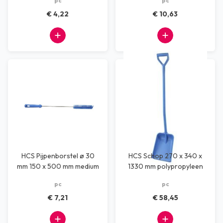
pc
pc
€ 4,22
€ 10,63
HCS Pijpenborstel ø 30
HCS Schop 270 x 340 x
mm 150 x 500 mm medium
1330 mm polypropyleen
blauw
blauw
pc
pc
€ 7,21
€ 58,45