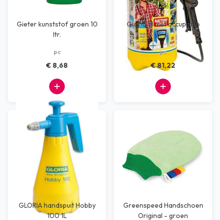
Gieter kunststof groen 10
Gloria 5l met accupomp
ltr.
pc
pc
€ 8,68
€ 81,22
GLORIA handspuit Hobby
Greenspeed Handschoen
100 1L
Original - groen