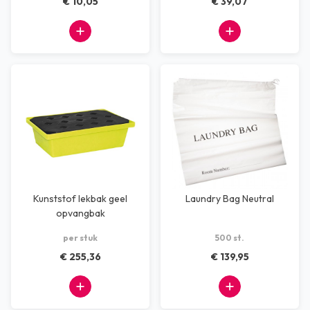
€ 10,05
€ 39,07
Kunststof lekbak geel
Laundry Bag Neutral
opvangbak
kunststofvloerdeel 22 ltr
per stuk
500 st.
€ 255,36
€ 139,95