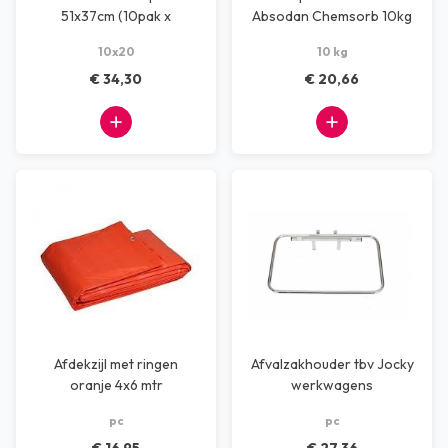
51x37cm (10pak x
Absodan Chemsorb 10kg
20stuks)
10x20
10 kg
€ 34,30
€ 20,66
Afdekzijl met ringen
Afvalzakhouder tbv Jocky
oranje 4x6 mtr
werkwagens
pc
pc