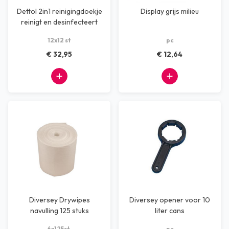
Dettol 2in1 reinigingdoekje
Display grijs milieu
reinigt en desinfecteert
12x12 st
pc
€ 32,95
€ 12,64
Diversey Drywipes
Diversey opener voor 10
navulling 125 stuks
liter cans
6x125st.
pc