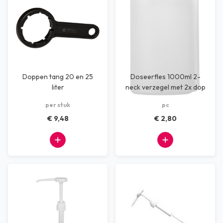
Doppen tang 20 en 25
Doseerfles 1000ml 2-
liter
neck verzegel met 2x dop
per stuk
pc
€ 9,48
€ 2,80