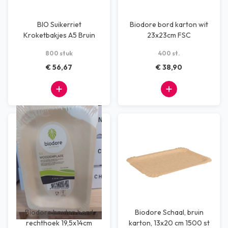
BIO Suikerriet
Biodore bord karton wit
Kroketbakjes A5 Bruin
23x23cm FSC
800 stuk
400 st.
€ 56,67
€ 38,90
Biodore houten bord
Biodore Schaal, bruin
rechthoek 19,5x14cm
karton, 13x20 cm 1500 st