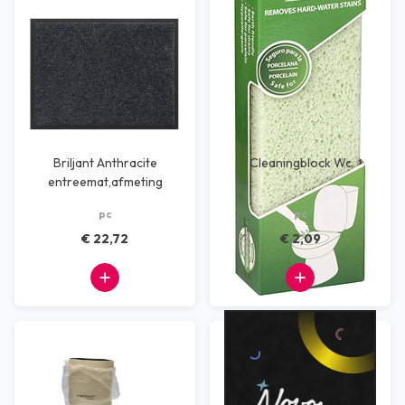
Briljant Anthracite
Cleaningblock Wc
entreemat,afmeting
60x80 cm
pc
pc
€ 22,72
€ 2,09