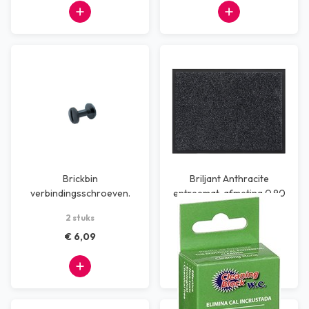
Brickbin
Briljant Anthracite
verbindingsschroeven.
entreemat, afmeting 0.90
x 1.50 cm
2 stuks
pc
€ 6,09
€ 63,64