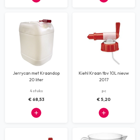
Jerrycan met Kraandop
Kiehl Kraan tbv 10L nieuw
20 liter
2017
4 stuks
pc
€ 68,53
€ 5,20