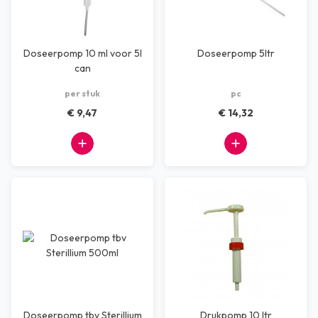
Doseerpomp 10 ml voor 5l
Doseerpomp 5ltr
can
per stuk
pc
€ 9,47
€ 14,32
Doseerpomp tbv Sterillium
Drukpomp 10 ltr