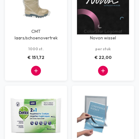
CMT
ColorStar Logomat
laars/schoenovertrek
Novon wissel
LDPE transparant 70mµ
(188cmx242cm)
1000 st.
per stuk
geruwd Transp
€ 151,72
€ 22,00