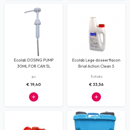
Ecolab DOSING PUMP
Ecolab Lege doseerflacon
30ML FOR CAN 5L
Brial Action Clean S
pc
3 stuks
€ 19,40
€ 33,56