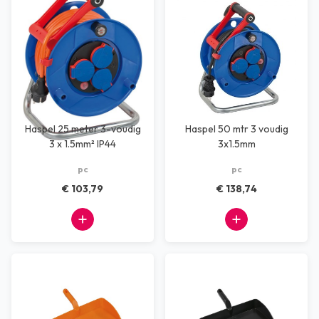
Haspel 25 meter 3-voudig
Haspel 50 mtr 3 voudig
3 x 1.5mm² IP44
3x1.5mm
pc
pc
€ 103,79
€ 138,74