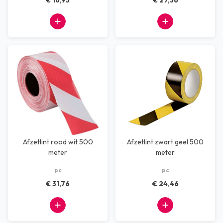
€ 16,95
€ 27,36
Afzetlint rood wit 500
Afzetlint zwart geel 500
meter
meter
pc
pc
€ 31,76
€ 24,46