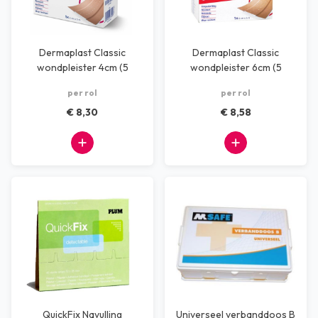
Dermaplast Classic
Dermaplast Classic
wondpleister 4cm (5
wondpleister 6cm (5
meter)
meter)
per rol
per rol
€ 8,30
€ 8,58
QuickFix Navulling
Universeel verbanddoos B