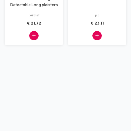
Detectable Long pleisters
30 stuks
1x48 st
pc
€ 21,72
€ 23,11