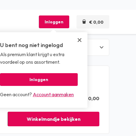
Inloggen
€ 0,00
U bent nog niet ingelogd
Als premium klant krijgt u extra
len
voordeel op ons assortiment.
Winkelmandje
Inloggen
Geen account?
Account aanmaken
€ 0,00
Totaal (excl. btw)
Winkelmandje bekijken