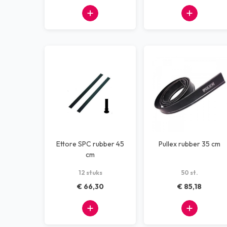
Ettore SPC rubber 45
Pullex rubber 35 cm
cm
12 stuks
50 st.
€ 66,30
€ 85,18