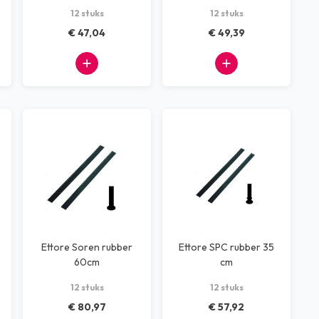
12 stuks
12 stuks
€ 47,04
€ 49,39
Ettore Soren rubber
Ettore SPC rubber 35
60cm
cm
12 stuks
12 stuks
€ 80,97
€ 57,92