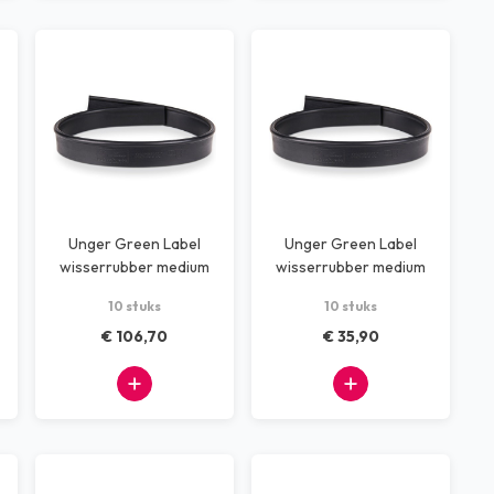
Unger Green Label
Unger Green Label
wisserrubber medium
wisserrubber medium
106cm 10 stuks
25cm 10 stuks
10 stuks
10 stuks
€ 106,70
€ 35,90