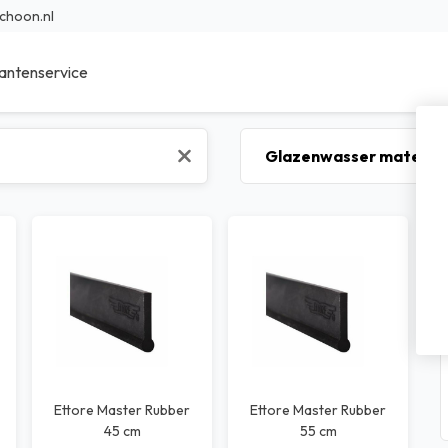
choon.nl
antenservice
ieur Reinigingsmiddelen
Sanitair reinigingsmiddelen
r Reinigingsmiddelen
Specialistische reinigingsmidde
en reinigingsmiddelen
Was- en afwasmiddel
sche reinigingsmiddelen
Voedings reinigingsmiddelen
bad reinigingsmiddelen
Transport reinigingsmiddelen
nfectie middelen
Waterbehandeling
Ettore Master Rubber
Ettore Master Rubber
45 cm
55 cm