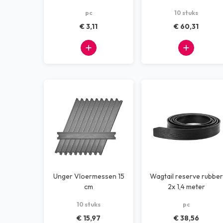
pc
10 stuks
€ 3,11
€ 60,31
Unger Vloermessen 15
Wagtail reserve rubber
cm
2x 1,4 meter
10 stuks
pc
€ 15,97
€ 38,56