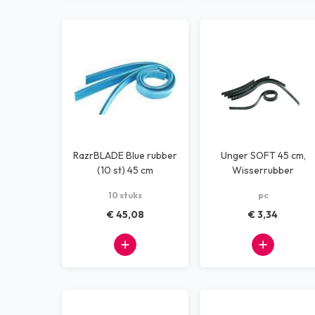
RazrBLADE Blue rubber
Unger SOFT 45 cm,
(10 st) 45 cm
Wisserrubber
10 stuks
pc
€ 45,08
€ 3,34