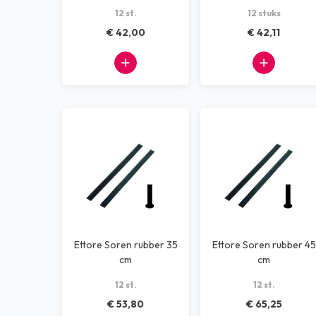
12 st.
12 stuks
Dispensers
€ 42,00
€ 42,11
Machines
Kantoorbenodigdheden
Afvalscheiding systemen
Alle producten
Ettore Soren rubber 35
Ettore Soren rubber 45
cm
cm
12 st.
12 st.
€ 53,80
€ 65,25