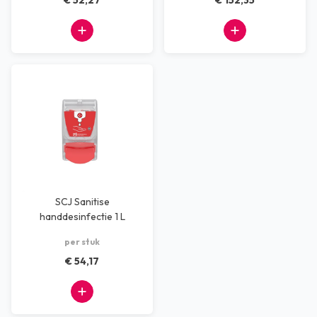
€ 52,27
€ 152,35
SCJ Sanitise
handdesinfectie 1 L
dispenser
per stuk
€ 54,17