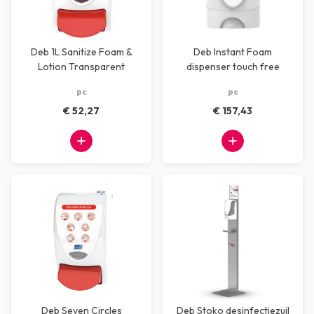
Deb 1L Sanitize Foam &
Deb Instant Foam
Lotion Transparent
dispenser touch free
Dispenser
pc
pc
€ 52,27
€ 157,43
Deb Seven Circles
Deb Stoko desinfectiezuil