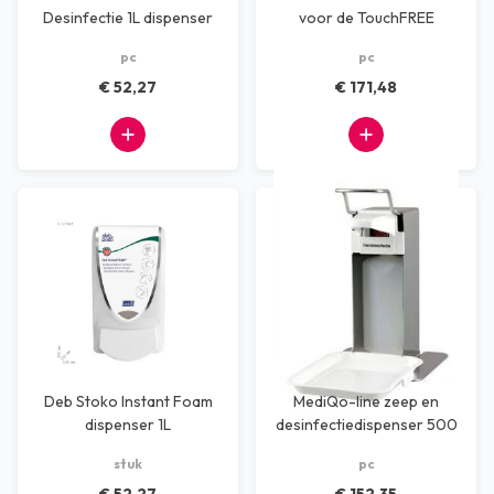
Desinfectie 1L dispenser
voor de TouchFREE
dispenser
pc
pc
€ 52,27
€ 171,48
Deb Stoko Instant Foam
MediQo-line zeep en
dispenser 1L
desinfectiedispenser 500
ml LB RVS
stuk
pc