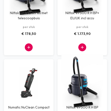
Nilfisk VP300 XT eu met
Nilfisk VP500 R H BP+
telescoopbuis
EU/UK incl accu
per stuk
per stuk
€ 178,50
€ 1.173,90
Numatic NuClean Compact
Nilfisk VP500 R H BP