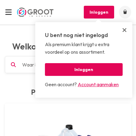
Inloggen
U bent nog niet ingelogd
Welkom bij GROOT in schoon
Als premium klant krijgt u extra
voordeel op ons assortiment.
Inloggen
Geen account?
Account aanmaken
Populaire categorieën