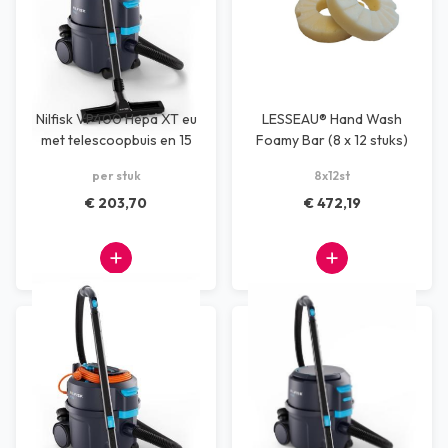
Nilfisk VP400 Hepa XT eu
LESSEAU® Hand Wash
met telescoopbuis en 15
Foamy Bar (8 x 12 stuks)
mtr snoer
per stuk
8x12st
€ 203,70
€ 472,19