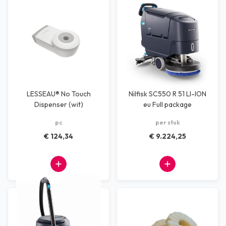
LESSEAU® No Touch
Nilfisk SC550 R 51 LI-ION
Dispenser (wit)
eu Full package
pc
per stuk
€ 124,34
€ 9.224,25