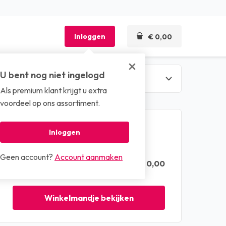
Inloggen
€ 0,00
U bent nog niet ingelogd
Als premium klant krijgt u extra
len
voordeel op ons assortiment.
Winkelmandje
Inloggen
Geen account?
Account aanmaken
€ 0,00
Totaal (excl. btw)
Winkelmandje bekijken