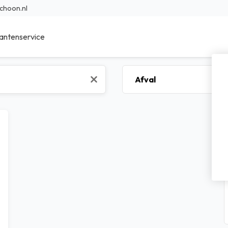
choon.nl
antenservice
ieur Reinigingsmiddelen
Sanitair reinigingsmiddelen
r Reinigingsmiddelen
Specialistische reinigingsmidde
en reinigingsmiddelen
Was- en afwasmiddel
sche reinigingsmiddelen
Voedings reinigingsmiddelen
bad reinigingsmiddelen
Transport reinigingsmiddelen
nfectie middelen
Waterbehandeling