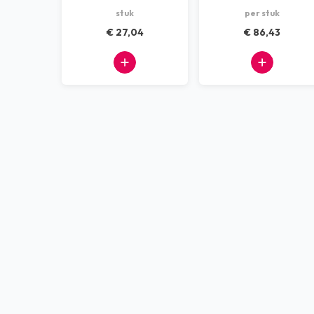
stuk
per stuk
Dispensers
€ 27,04
€ 86,43
Machines
Kantoorbenodigdheden
Afvalscheiding systemen
Alle producten