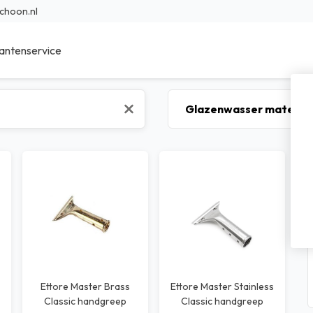
choon.nl
antenservice
ieur Reinigingsmiddelen
Sanitair reinigingsmiddelen
r Reinigingsmiddelen
Specialistische reinigingsmidde
en reinigingsmiddelen
Was- en afwasmiddel
sche reinigingsmiddelen
Voedings reinigingsmiddelen
bad reinigingsmiddelen
Transport reinigingsmiddelen
nfectie middelen
Waterbehandeling
Ettore Master Brass
Ettore Master Stainless
Classic handgreep
Classic handgreep