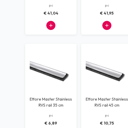
pc
pc
Dispensers
€ 41,04
€ 41,95
Machines
Kantoorbenodigdheden
Afvalscheiding systemen
Alle producten
Ettore Master Stainless
Ettore Master Stainless
RVS rail 35 cm
RVS rail 45 cm
pc
pc
€ 6,89
€ 10,75