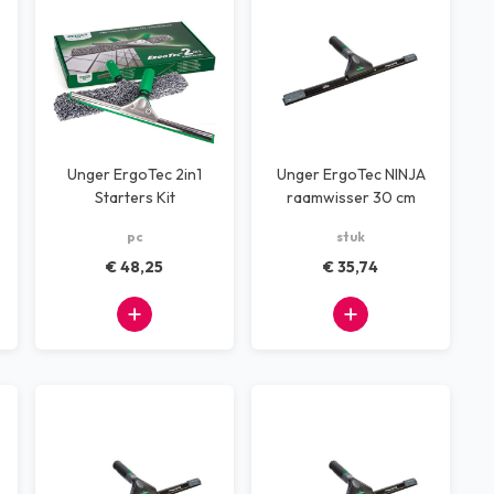
Unger ErgoTec 2in1
Unger ErgoTec NINJA
Starters Kit
raamwisser 30 cm
SOFT 40 graden
pc
stuk
€ 48,25
€ 35,74