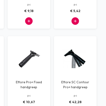
pc
pc
€ 9,18
€ 5,42
Ettore Pro+ Fixed
Ettore SC Contour
handgreep
Pro+ handgreep
pc
pc
€ 10,67
€ 42,28