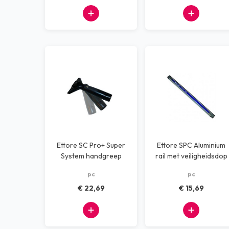
Ettore SC Pro+ Super
Ettore SPC Aluminium
System handgreep
rail met veiligheidsdop
25 cm
pc
pc
€ 22,69
€ 15,69