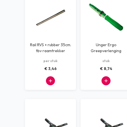
Rail RVS + rubber 35cm.
Unger Ergo
tbv raamtrekker
Greepverlenging
per stuk
stuk
€ 3,46
€ 8,74