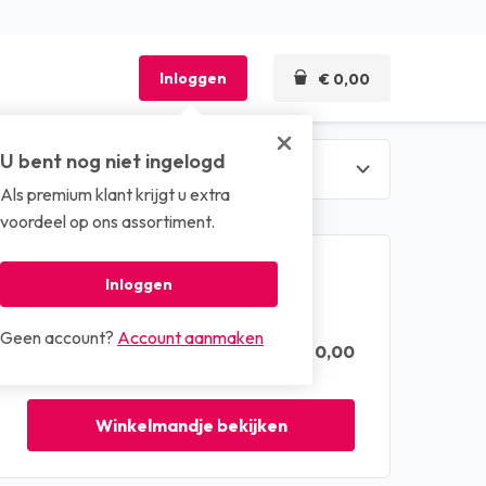
Inloggen
€ 0,00
U bent nog niet ingelogd
Als premium klant krijgt u extra
len
voordeel op ons assortiment.
Winkelmandje
Inloggen
Geen account?
Account aanmaken
€ 0,00
Totaal (excl. btw)
Winkelmandje bekijken