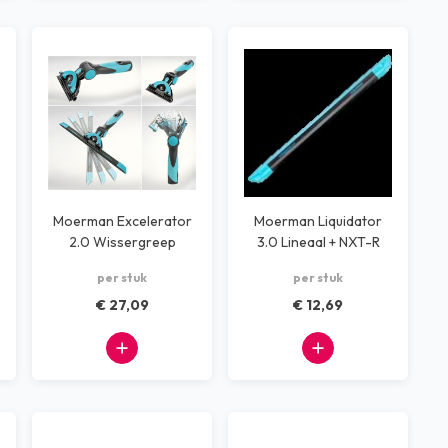
Moerman Excelerator
Moerman Liquidator
2.0 Wissergreep
3.0 Lineaal + NXT-R
Rubber 35 cm
per stuk
per stuk
€ 27,09
€ 12,69