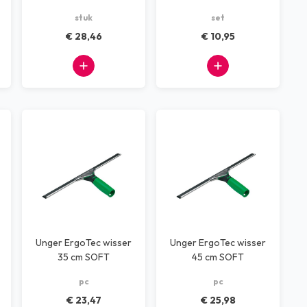
reservekappen
stuk
set
€ 28,46
€ 10,95
Unger ErgoTec wisser
Unger ErgoTec wisser
35 cm SOFT
45 cm SOFT
pc
pc
€ 23,47
€ 25,98