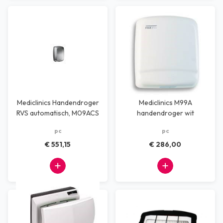
Mediclinics Handendroger
Mediclinics M99A
RVS automatisch, M09ACS
handendroger wit
(Machflow)
automatisch
pc
pc
€ 551,15
€ 286,00