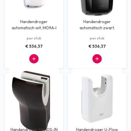
Handendroger
Handendroger
automatisch wit, M09A-I
automatisch zwart,
M09AB-I
per stuk
per stuk
€ 536,37
€ 536,37
Handendroger HANDS-IN
Handendroger U-Flow