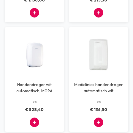
€ 1.136,00
€ 213,50
Handendroger wit
Mediclinics handendroger
automatisch, M09A
automatisch wit
(Machflow)
pc
pc
€ 528,40
€ 136,50