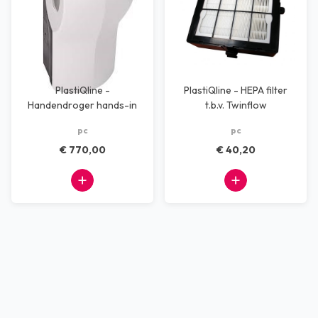
PlastiQline -
PlastiQline - HEPA filter
Handendroger hands-in
t.b.v. Twinflow
wit automatisch
pc
pc
€ 770,00
€ 40,20