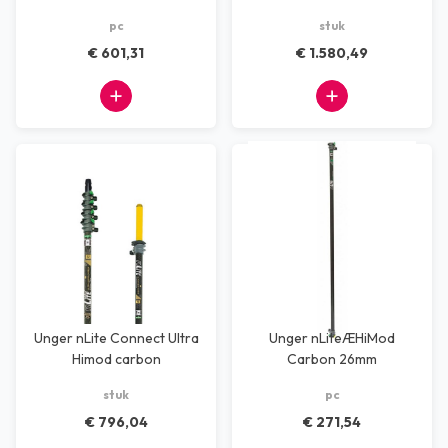
uitbreidingssteel
pc
stuk
€ 601,31
€ 1.580,49
Unger nLite Connect Ultra
Unger nLiteÆHiMod
Himod carbon
Carbon 26mm
uitbreidingssteel
basiselement deel 1
stuk
pc
€ 796,04
€ 271,54