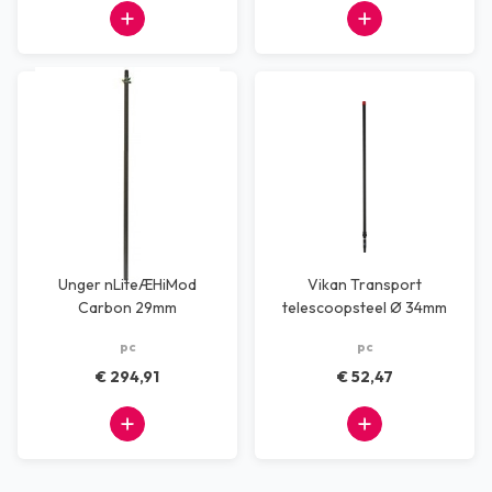
Unger nLiteÆHiMod
Vikan Transport
Carbon 29mm
telescoopsteel Ø 34mm
basiselement deel 2
pc
pc
€ 294,91
€ 52,47