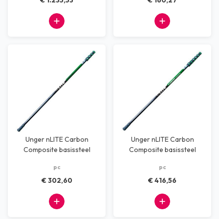
€ 1.235,53
€ 160,27
Unger nLITE Carbon
Unger nLITE Carbon
Composite basissteel
Composite basissteel
6,00 meter
8,60 meter
pc
pc
€ 302,60
€ 416,56