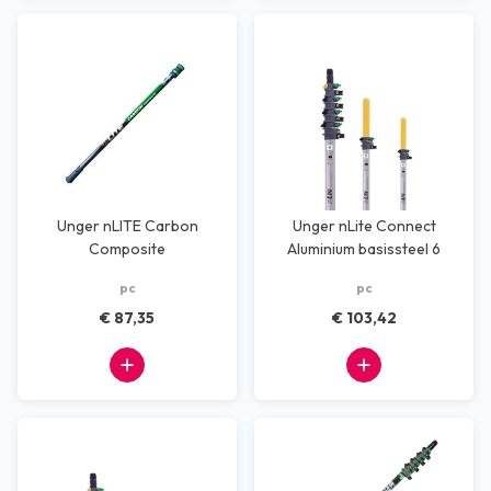
Unger nLITE Carbon
Unger nLite Connect
Composite
Aluminium basissteel 6
telescoopsteel, 2 delig,
meter
pc
pc
1,60m
€ 87,35
€ 103,42