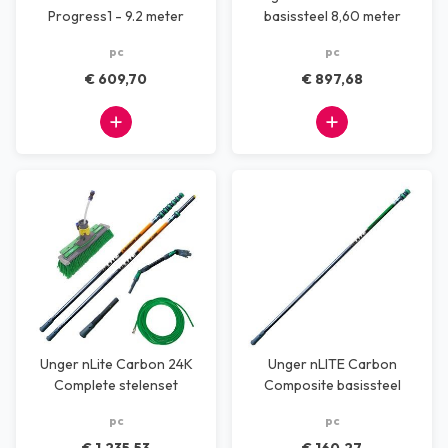
Progress1 - 9.2 meter
basissteel 8,60 meter
pc
pc
€ 609,70
€ 897,68
Unger nLite Carbon 24K
Unger nLITE Carbon
Complete stelenset
Composite basissteel
3,20 meter
pc
pc