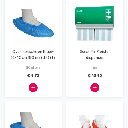
Overtrekschoen Blauw
Quick Fix Pleister
16x40cm 180 my (dik) (1 x
dispenser
50 stuks)
50 stuks
pc
€ 9,75
€ 45,95