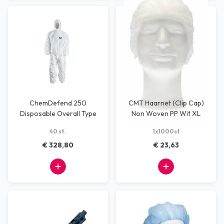
ChemDefend 250
CMT Haarnet (Clip Cap)
Disposable Overall Type
Non Woven PP Wit XL
5+6 XXL
40 st.
1x1000st
€ 328,80
€ 23,63