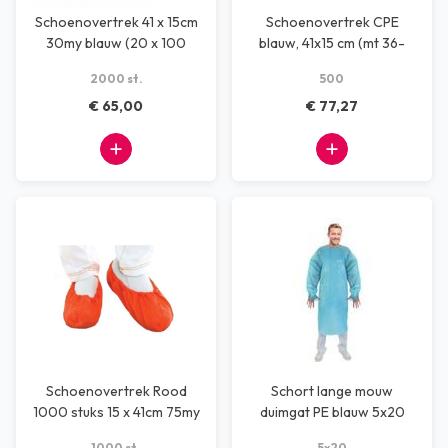
Schoenovertrek 41 x 15cm
Schoenovertrek CPE
30my blauw (20 x 100
blauw, 41x15 cm (mt 36-
stuks)
46), 130mμ
2000 st.
500
€ 65,00
€ 77,27
Schoenovertrek Rood
Schort lange mouw
1000 stuks 15 x 41cm 75my
duimgat PE blauw 5x20
stuks
1000 st.
5x20