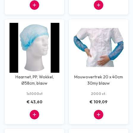
Haarnet, PP, Wokkel,
Mouwovertrek 20 x 40cm
Ø58cm, blauw
30my blauw
1x1000st
2000 st.
€ 43,60
€ 109,09