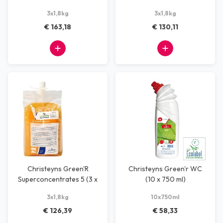
kg)
(3 x 1,8 Kg)
3x1,8kg
3x1,8kg
€ 163,18
€ 130,11
Christeyns Green'R
Christeyns Green'r WC
Superconcentrates 5 (3 x
(10 x 750 ml)
1,8 kg)
3x1,8kg
10x750ml
€ 126,39
€ 58,33