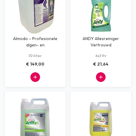
Almodo – Profesionele
ANDY Allesreiniger
algen- en
Vertrouwd
mosverwijderaar
10 liter
6x1 ltr
€ 149,00
€ 21,64