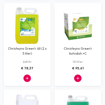
Christeyns Green'r All (2 x
Christeyns Green'r
5 liter)
Autodish +C
2x5 ltr
10 liter
€ 78,37
€ 95,61