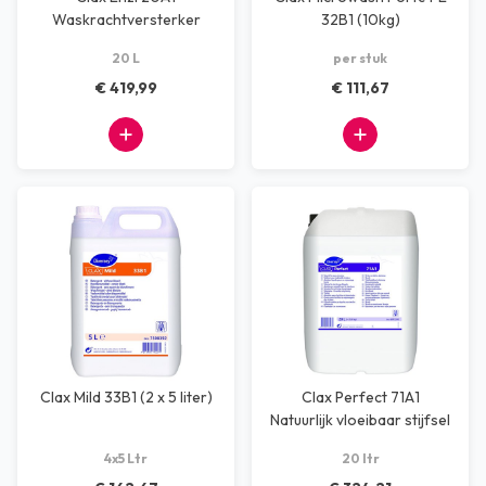
Waskrachtversterker
32B1 (10kg)
20 L
per stuk
€ 419,99
€ 111,67
Clax Mild 33B1 (2 x 5 liter)
Clax Perfect 71A1
Natuurlijk vloeibaar stijfsel
4x5 Ltr
20 ltr