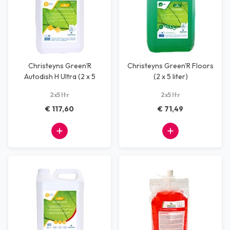
Christeyns Green'R
Christeyns Green'R Floors
Autodish H Ultra (2 x 5
(2 x 5 liter)
liter)
2x5 ltr
2x5 ltr
€ 117,60
€ 71,49