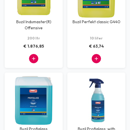
Buzil Indumaster(R)
Buzil Perfekt classic G440
Offensive
200 ltr
10 liter
€ 1.876,85
€ 63,74
Buzil Profiglass
Buzil Profiglass; with