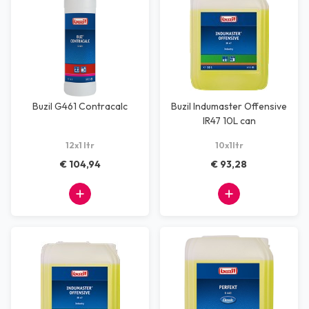
Buzil G461 Contracalc
Buzil Indumaster Offensive
IR47 10L can
12x1 ltr
10x1ltr
€ 104,94
€ 93,28