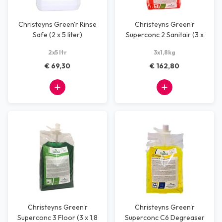
Christeyns Green'r Rinse
Christeyns Green'r
Safe (2 x 5 liter)
Superconc 2 Sanitair (3 x
1,8 kg)
2x5 ltr
3x1,8kg
€ 69,30
€ 162,80
Christeyns Green'r
Christeyns Green'r
Superconc 3 Floor (3 x 1,8
Superconc C6 Degreaser