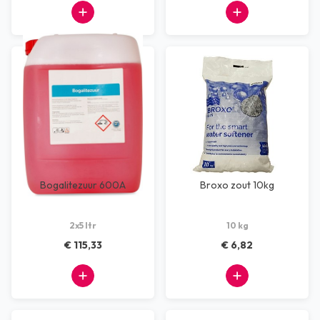
Bogalitezuur 600A
Broxo zout 10kg
2x5 ltr
10 kg
€ 115,33
€ 6,82