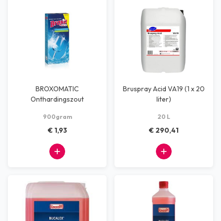
BROXOMATIC
Bruspray Acid VA19 (1 x 20
Onthardingszout
liter)
900gram
20 L
€ 1,93
€ 290,41