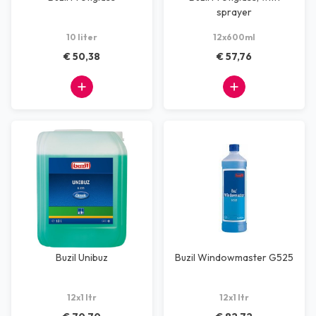
sprayer
10 liter
12x600ml
€ 50,38
€ 57,76
Buzil Unibuz
Buzil Windowmaster G525
12x1 ltr
12x1 ltr