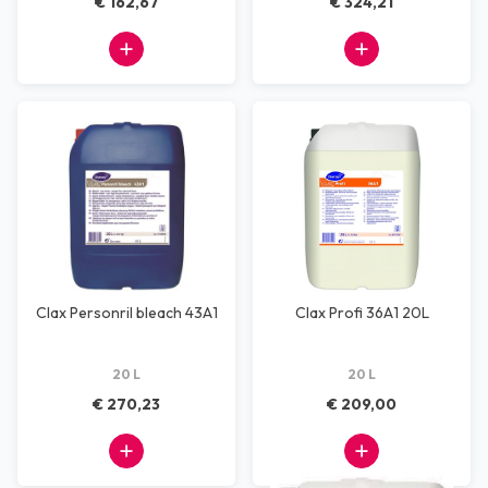
€ 162,67
€ 324,21
Clax Personril bleach 43A1
Clax Profi 36A1 20L
20 L
20 L
€ 270,23
€ 209,00