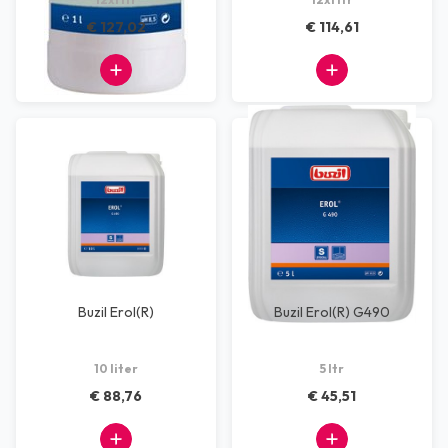
€ 127,02
€ 114,61
Buzil Erol(R)
Buzil Erol(R) G490
10 liter
5 ltr
€ 88,76
€ 45,51