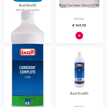
Buzil Buz(R)
Buzil Corridor Glorin S734
Windowmaster
10 liter
10 liter
€ 62,27
€ 149,30
Buzil Corridor(R)
Buzil Erol(R)
Complete
12x1 ltr
12x1 ltr