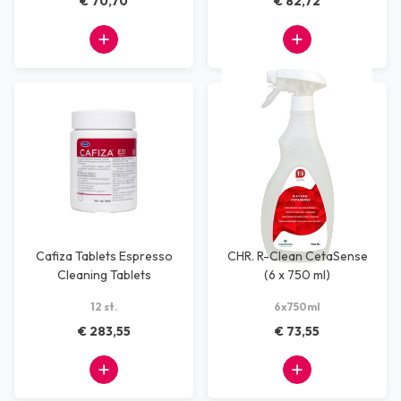
€ 70,70
€ 82,72
Cafiza Tablets Espresso
CHR. R-Clean CetaSense
Cleaning Tablets
(6 x 750 ml)
12 st.
6x750ml
€ 283,55
€ 73,55