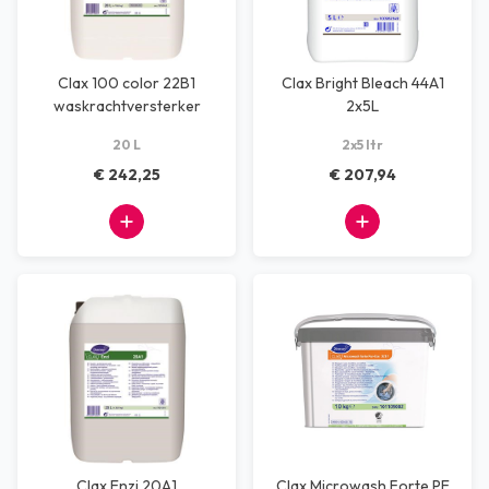
Clax 100 color 22B1
Clax Bright Bleach 44A1
waskrachtversterker
2x5L
20 L
2x5 ltr
€ 242,25
€ 207,94
Clax Enzi 20A1
Clax Microwash Forte PE