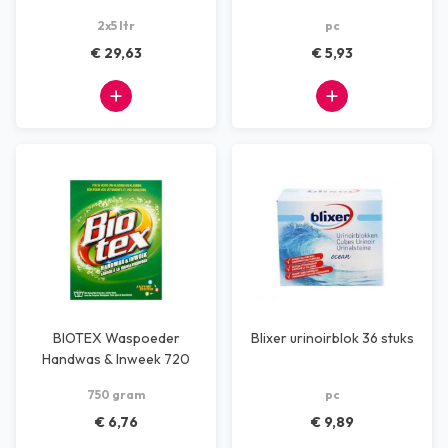
Inweek 1 ltr
2x5 ltr
pc
€ 29,63
€ 5,93
BIOTEX Waspoeder
Blixer urinoirblok 36 stuks
Handwas & Inweek 720
gram
750 gram
pc
€ 6,76
€ 9,89