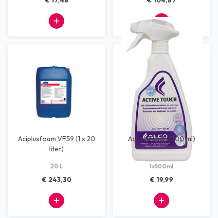
€ 17,48
€ 104,87
Aciplusfoam VF59 (1 x 20
Active Touch (500 ml)
liter)
20 L
1x500ml
€ 243,30
€ 19,99