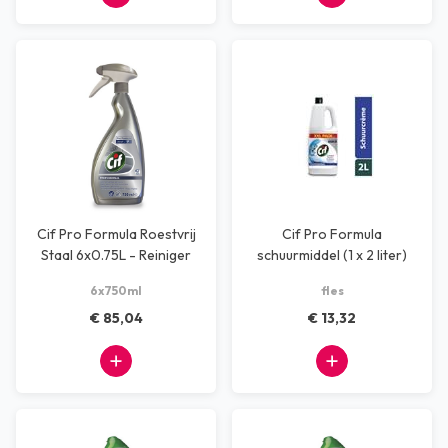
Cif Pro Formula Roestvrij
Cif Pro Formula
Staal 6x0.75L - Reiniger
schuurmiddel (1 x 2 liter)
voor roes
6x750ml
fles
€ 85,04
€ 13,32