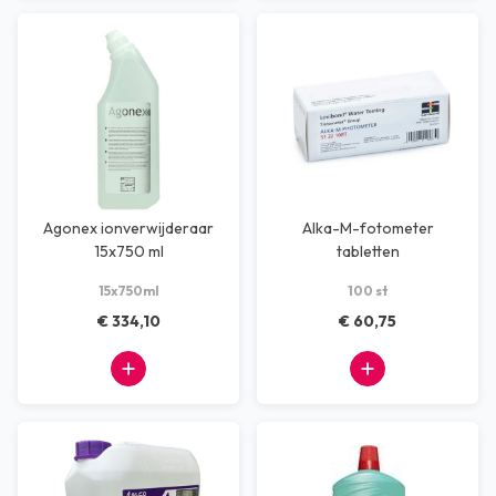
Agonex ionverwijderaar
Alka-M-fotometer
15x750 ml
tabletten
15x750ml
100 st
€ 334,10
€ 60,75