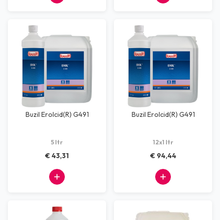
Buzil Erolcid(R) G491
Buzil Erolcid(R) G491
5 ltr
12x1 ltr
€ 43,31
€ 94,44