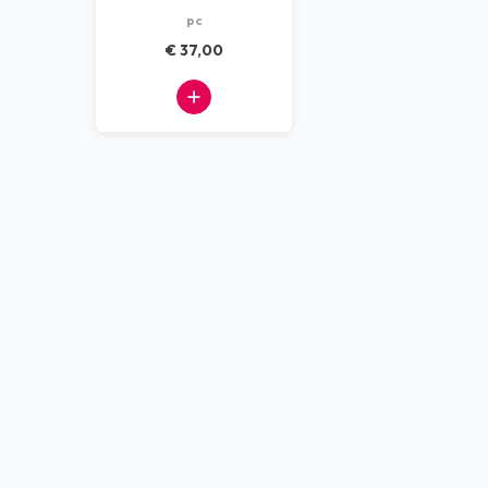
pc
Dispensers
€ 37,00
Machines
Kantoorbenodigdheden
Afvalscheiding systemen
Alle producten