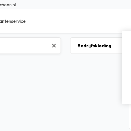
choon.nl
antenservice
ieur Reinigingsmiddelen
Sanitair reinigingsmiddelen
r Reinigingsmiddelen
Specialistische reinigingsmidde
en reinigingsmiddelen
Was- en afwasmiddel
sche reinigingsmiddelen
Voedings reinigingsmiddelen
bad reinigingsmiddelen
Transport reinigingsmiddelen
nfectie middelen
Waterbehandeling