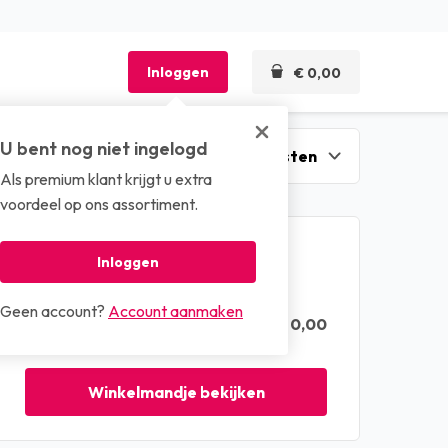
Inloggen
€ 0,00
U bent nog niet ingelogd
Als premium klant krijgt u extra
len
voordeel op ons assortiment.
Winkelmandje
Inloggen
Geen account?
Account aanmaken
€ 0,00
Totaal (excl. btw)
Winkelmandje bekijken