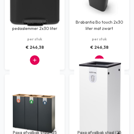
Brabantia Bo
Brabantia Bo touch 2x30
pedaalemmer 2x30 liter
liter mat zwart
met voetpedaal
per stuk
per stuk
€ 246,38
€ 246,38
Paxa afvalbak staal (25
Paxa afvalbak staal (25