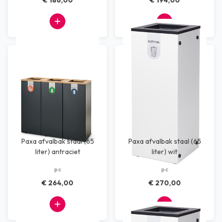
€ 186,00
€ 194,00
Paxa afvalbak staal (65
Paxa afvalbak staal (65
liter) antraciet
liter) wit
pc
pc
€ 264,00
€ 270,00