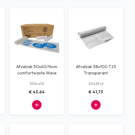
Afvalzak 50x60/14cm
Afvalzak 58x100 T23
comfortwaste Wave
Transparant
Top Type A wit hdpe
100rx10
20x25 st
€ 43,64
€ 41,73