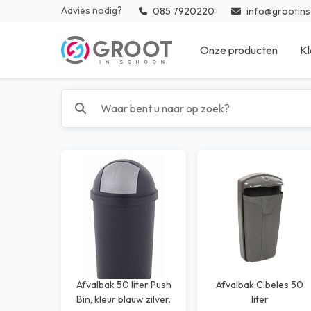
Advies nodig?
085 7920220
info@grootins
Onze producten
Kl
Reinigingsmiddelen
Inter
Medische desinfectie en
Vloe
hulpmaterialen
Keuk
Sanitaire artikelen
Medi
Reinigingsmaterialen
Zwem
Afval
Desi
Glazenwasser materialen
Beschermingsmiddelen
Afvalbak 50 liter Push
Afvalbak Cibeles 50
Bin, kleur blauw zilver.
liter
Bedrijfskleding