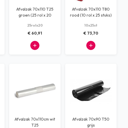
Afvalzak 70x110 T25
Afvalzak 70x110 T80
groen (25 rol x 20
rood (10 rol x 25 stuks)
stuks)
25rolx20
10x25st
€ 60,91
€ 73,70
Afvalzak 70x110cm wit
Afvalzak 70x90 T50
T25
grijs