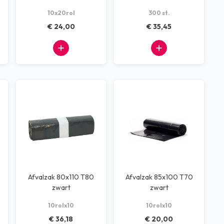
10x20rol
300 st.
€ 24,00
€ 35,45
Afvalzak 80x110 T80
Afvalzak 85x100 T70
zwart
zwart
10rolx10
10rolx10
€ 36,18
€ 20,00