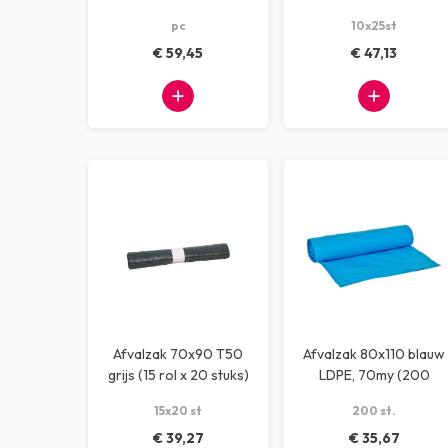
10x10 rollen
Powersterko
pc
10x25st
(25rolx10stuks)
€ 59,45
€ 47,13
Afvalzak 70x90 T50
Afvalzak 80x110 blauw
grijs (15 rol x 20 stuks)
LDPE, 70my (200
stuks)
15x20 st
200 st.
€ 39,27
€ 35,67