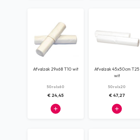
Afvalzak 29x68 T10 wit
Afvalzak 45x50cm T25
wit
50rolx60
50rolx20
€ 24,45
€ 47,27