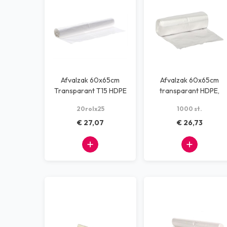
Afvalzak 60x65cm
Afvalzak 60x65cm
Transparant T15 HDPE
transparant HDPE,
(20 rol x 50 stuks)
13my (1000 stuks)
20rolx25
1000 st.
€ 27,07
€ 26,73