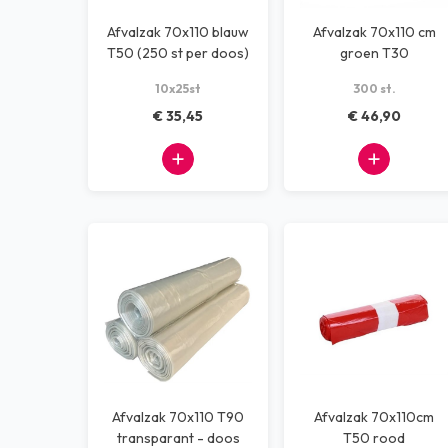
Afvalzak 70x110 blauw
Afvalzak 70x110 cm
T50 (250 st per doos)
groen T30
10x25st
300 st.
€ 35,45
€ 46,90
Afvalzak 70x110 T90
Afvalzak 70x110cm
transparant - doos
T50 rood