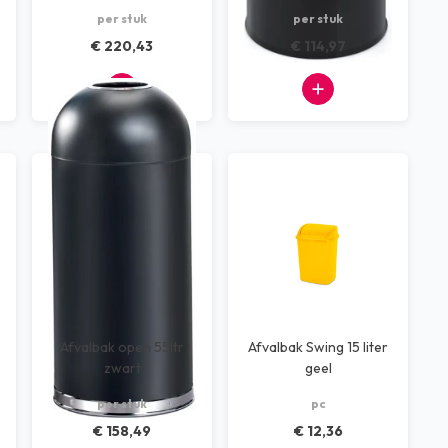
per stuk
per stuk
€ 220,43
€ 114,97
Afvalbak open 55ltr
Afvalbak Swing 15 liter
zwart
geel
per stuk
pc
€ 158,49
€ 12,36