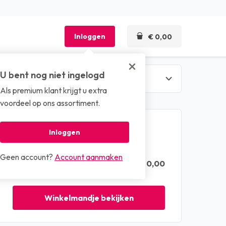
Inloggen
€ 0,00
U bent nog niet ingelogd
Als premium klant krijgt u extra
len
voordeel op ons assortiment.
Winkelmandje
Inloggen
Geen account?
Account aanmaken
€ 0,00
Totaal (excl. btw)
Winkelmandje bekijken