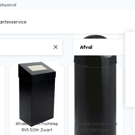
choon.nl
antenservice
ieur Reinigingsmiddelen
Sanitair reinigingsmiddelen
r Reinigingsmiddelen
Specialistische reinigingsmidde
en reinigingsmiddelen
Was- en afwasmiddel
sche reinigingsmiddelen
Voedings reinigingsmiddelen
bad reinigingsmiddelen
Transport reinigingsmiddelen
nfectie middelen
Waterbehandeling
Afvalbak met Pushklep
Afvalbak met pushklep
RVS 50ltr Zwart
RVS 55ltr Zwart