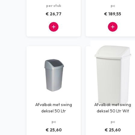
per stuk
pc
Dispensers
€ 26,77
€ 189,55
Machines
Kantoorbenodigdheden
Afvalscheiding systemen
Alle producten
Afvalbak met swing
Afvalbak met swing
deksel 50 Ltr
deksel 50 Ltr Wit
grijs/zwart
pc
pc
€ 25,60
€ 25,60