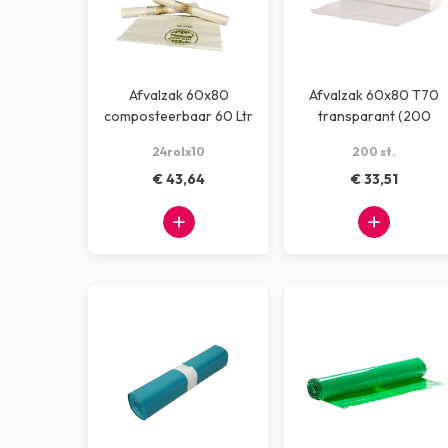
Afvalzak 60x80
Afvalzak 60x80 T70
composteerbaar 60 Ltr
transparant (200
stuks)
24rolx10
200 st.
€ 43,64
€ 33,51