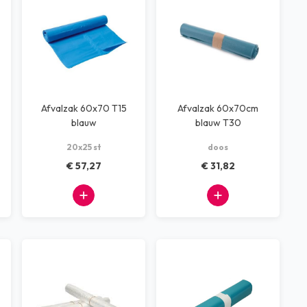
Afvalzak 60x70 T15
Afvalzak 60x70cm
blauw
blauw T30
(25rolx20stuks)
20x25 st
doos
€ 57,27
€ 31,82