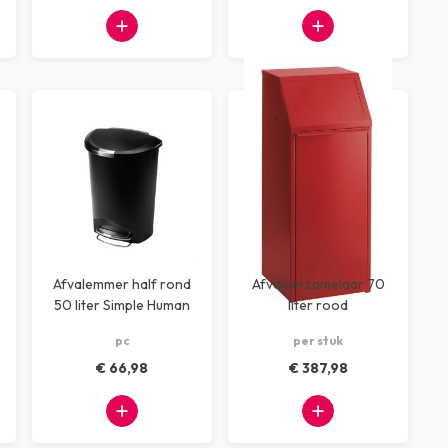
Afvalemmer half rond
Afvalverzamelaar 70
50 liter Simple Human
liter rood
zwart
pc
per stuk
€ 66,98
€ 387,98