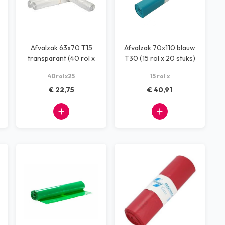
Afvalzak 63x70 T15
Afvalzak 70x110 blauw
transparant (40 rol x
T30 (15 rol x 20 stuks)
25 stuks)
40rolx25
15 rol x
€ 22,75
€ 40,91