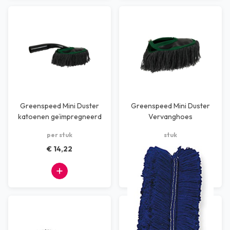
Greenspeed Mini Duster
Greenspeed Mini Duster
katoenen geïmpregneerd
Vervanghoes
Geïmpregneerd - grijs
per stuk
stuk
€ 14,22
€ 9,35