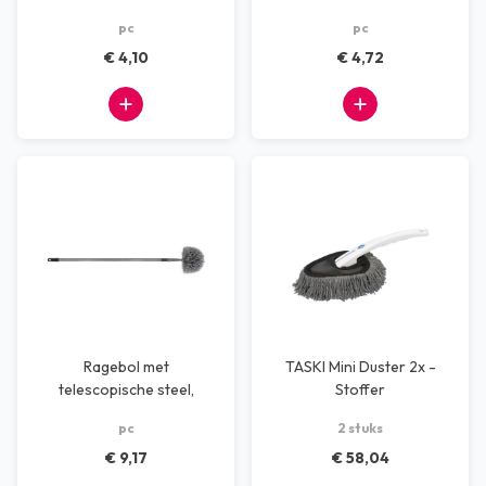
pc
pc
€ 4,10
€ 4,72
Ragebol met
TASKI Mini Duster 2x -
telescopische steel,
Stoffer
instelbaar 85-150 cm
pc
2 stuks
€ 9,17
€ 58,04