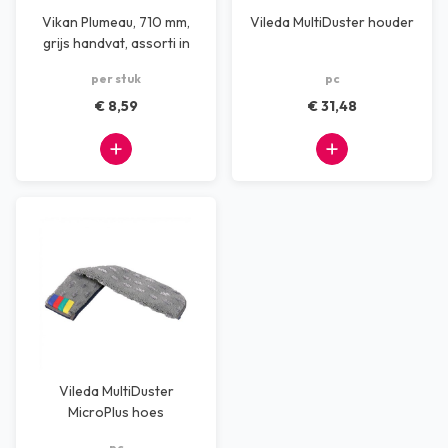
Vikan Plumeau, 710 mm,
Vileda MultiDuster houder
grijs handvat, assorti in
doos
per stuk
pc
€ 8,59
€ 31,48
Vileda MultiDuster
MicroPlus hoes
pc