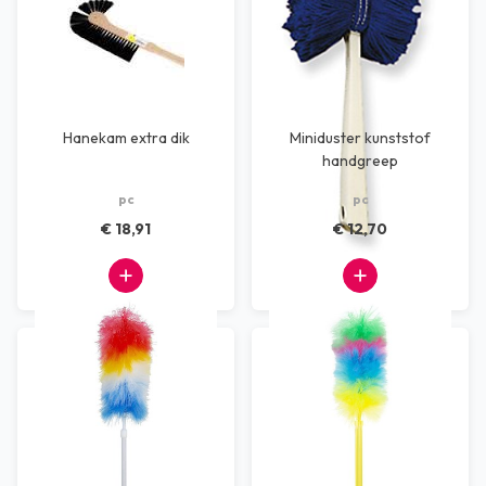
Hanekam extra dik
Miniduster kunststof
handgreep
geïmpregneerd
pc
pc
€ 18,91
€ 12,70