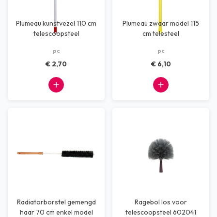
Plumeau kunstvezel 110 cm
Plumeau zwaar model 115
telescoopsteel
cm telesteel
pc
pc
€ 2,70
€ 6,10
Radiatorborstel gemengd
Ragebol los voor
haar 70 cm enkel model
telescoopsteel 602041