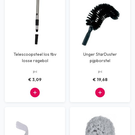
Telescoopsteel los tbv
Unger StarDuster
losse ragebol
pijpborstel
pc
pc
€ 3,09
€ 19,68