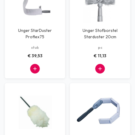
Unger StarDuster
Unger Stofborstel
Proflex75
Starduster 20cm
stuk
pc
€ 39,53
€ 11,13