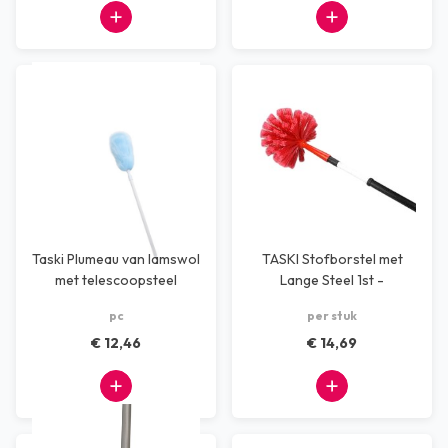
Taski Plumeau van lamswol
TASKI Stofborstel met
met telescoopsteel
Lange Steel 1st -
1070/1730 x ø190 mm
pc
per stuk
€ 12,46
€ 14,69