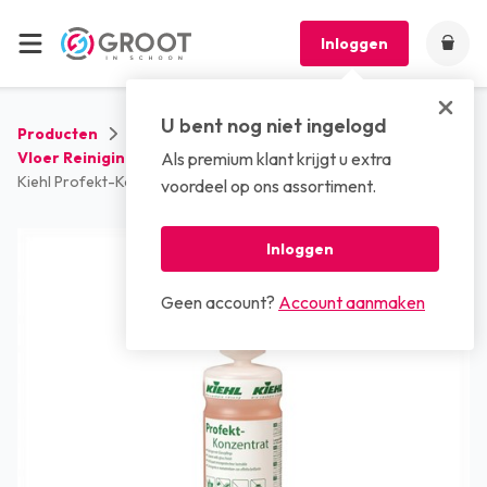
Inloggen
U bent nog niet ingelogd
Producten
Reinigingsmiddelen
Vloer Reinigingsmiddelen
Als premium klant krijgt u extra
Kiehl Profekt-Konzentrat (6 x 1 L in een doos)
voordeel op ons assortiment.
Inloggen
Geen account?
Account aanmaken