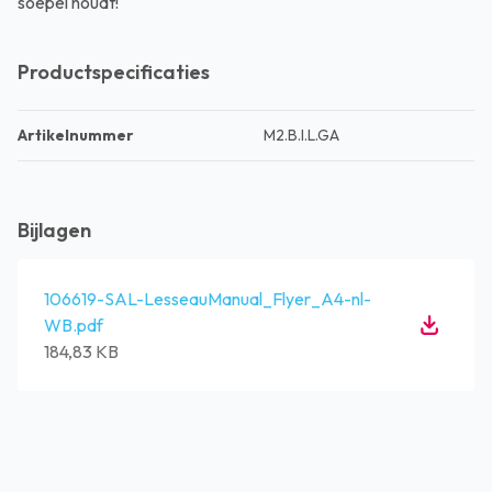
soepel houdt!
Productspecificaties
Artikelnummer
M2.B.I.L.GA
Bijlagen
106619-SAL-LesseauManual_Flyer_A4-nl-
WB.pdf
184,83 KB