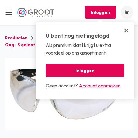
Inloggen
U bent nog niet ingelogd
Producten
Beschermingsmiddelen
Oog- & gelaat bescherming
Als premium klant krijgt u extra
Veiligheidsbril Logan
voordeel op ons assortiment.
Inloggen
Geen account?
Account aanmaken