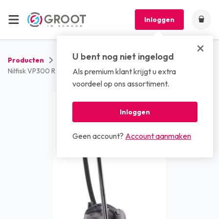
Inloggen
U bent nog niet ingelogd
Producten
Machines
Stofzuigers
Nilfisk VP300 R Hepa EU stofzuiger
Als premium klant krijgt u extra
voordeel op ons assortiment.
Inloggen
Geen account?
Account aanmaken