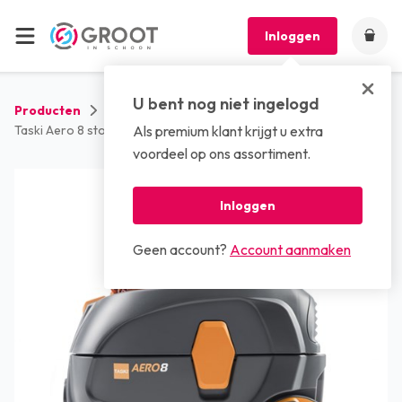
Inloggen
U bent nog niet ingelogd
Producten
Machines
Stofzuigers
Taski Aero 8 stofzuiger
Als premium klant krijgt u extra
voordeel op ons assortiment.
Inloggen
Geen account?
Account aanmaken