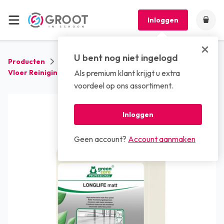
Inloggen
U bent nog niet ingelogd
Producten
Reinigingsmiddelen
Vloer Reinigingsmiddelen
Als premium klant krijgt u extra
Tana Longlife Matt (2 x 5 liter)
voordeel op ons assortiment.
Inloggen
Geen account?
Account aanmaken