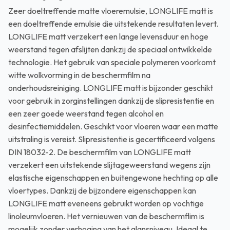
Zeer doeltreffende matte vloeremulsie, LONGLIFE matt is
een doeltreffende emulsie die uitstekende resultaten levert.
LONGLIFE matt verzekert een lange levensduur en hoge
weerstand tegen afslijten dankzij de speciaal ontwikkelde
technologie. Het gebruik van speciale polymeren voorkomt
witte wolkvorming in de beschermfilm na
onderhoudsreiniging. LONGLIFE matt is bijzonder geschikt
voor gebruik in zorginstellingen dankzij de slipresistentie en
een zeer goede weerstand tegen alcohol en
desinfectiemiddelen. Geschikt voor vloeren waar een matte
uitstraling is vereist. Slipresistentie is gecertificeerd volgens
DIN 18032-2. De beschermfilm van LONGLIFE matt
verzekert een uitstekende slijtageweerstand wegens zijn
elastische eigenschappen en buitengewone hechting op alle
vloertypes. Dankzij de bijzondere eigenschappen kan
LONGLIFE matt eveneens gebruikt worden op vochtige
linoleumvloeren. Het vernieuwen van de beschermflim is
mogelijk zonder verhoging van het glansniveau. Ideaal te